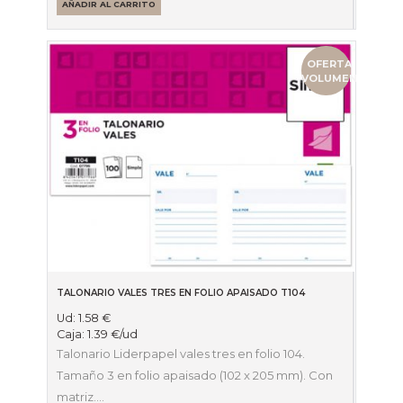
AÑADIR AL CARRITO
OFERTA
VOLUMEN
TALONARIO VALES TRES EN FOLIO APAISADO T104
Ud:
1.58
€
Caja:
1.39
€
/ud
Talonario Liderpapel vales tres en folio 104.
Tamaño 3 en folio apaisado (102 x 205 mm). Con
matriz.…