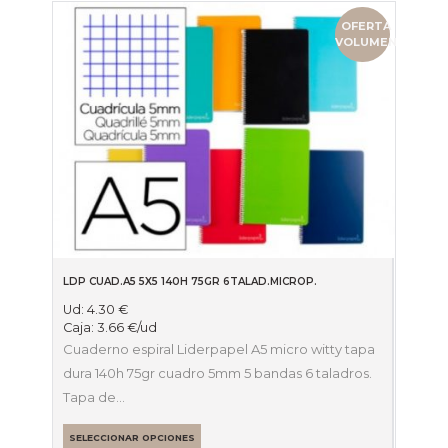
OFERTA
VOLUMEN
LDP CUAD.A5 5X5 140H 75GR 6TALAD.MICROP.
Ud:
4.30
€
Caja:
3.66
€
/ud
Cuaderno espiral Liderpapel A5 micro witty tapa
dura 140h 75gr cuadro 5mm 5 bandas 6 taladros.
Tapa de…
SELECCIONAR OPCIONES