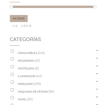
Precio
Precio
FILTRAR
mínimo
máximo
Precio:
0 €
—
2.610 €
CATEGORÍAS
(245)
CONSUMIBLES
(47)
ERGONOMIA
(9)
HOSTELERIA
(40)
ILUMINACION
(479)
MOBILIARIO
(99)
MÁQUINAS DE OFICINA
(50)
PAPEL