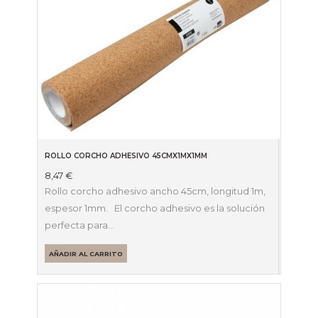
ROLLO CORCHO ADHESIVO 45CMX1MX1MM
8,47
€
Rollo corcho adhesivo ancho 45cm, longitud 1m,
espesor 1mm. El corcho adhesivo es la solución
perfecta para…
AÑADIR AL CARRITO