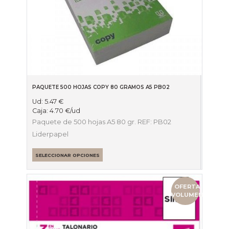
PAQUETE 500 HOJAS COPY 80 GRAMOS A5 PB02
Ud:
5.47
€
Caja:
4.70
€
/ud
Paquete de 500 hojas A5 80 gr. REF: PB02
Liderpapel
SELECCIONAR OPCIONES
OFERTA
VOLUMEN