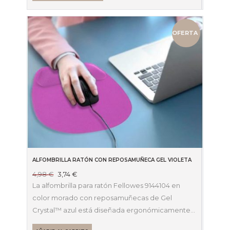
OFERTA
ALFOMBRILLA RATÓN CON REPOSAMUÑECA GEL VIOLETA
El
El
4,98
€
3,74
€
precio
precio
La alfombrilla para ratón Fellowes 9144104 en
original
actual
color morado con reposamuñecas de Gel
era:
es:
Crystal™ azul está diseñada ergonómicamente…
4,98 €.
3,74 €.