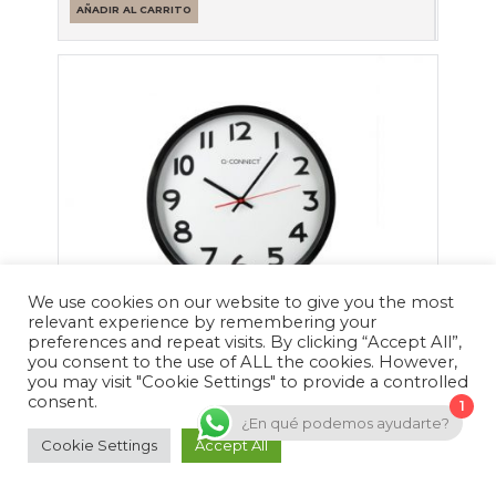
AÑADIR AL CARRITO
We use cookies on our website to give you the most
relevant experience by remembering your
preferences and repeat visits. By clicking “Accept All”,
you consent to the use of ALL the cookies. However,
RELOJ DE PARED DE 30 CM DE DIÁMETRO NEGRO
you may visit "Cookie Settings" to provide a controlled
19,56
€
consent.
1
Reloj de pared, diseño moderno y actual. Con
¿En qué podemos ayudarte?
Cookie Settings
Accept All
números grandes y en color negro sobre una
base blanca…