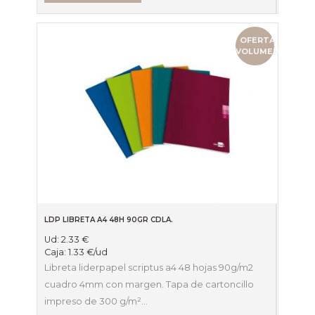
OFERTA
VOLUMEN
LDP LIBRETA A4 48H 90GR CDLA.
Ud:
2.33
€
Caja:
1.33
€
/ud
Libreta liderpapel scriptus a4 48 hojas 90g/m2
cuadro 4mm con margen. Tapa de cartoncillo
impreso de 300 g/m²…