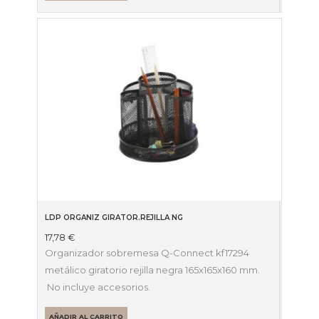
LDP ORGANIZ GIRATOR.REJILLA NG
17,78
€
Organizador sobremesa Q-Connect kf17294
metálico giratorio rejilla negra 165x165x160 mm.
No incluye accesorios.
AÑADIR AL CARRITO