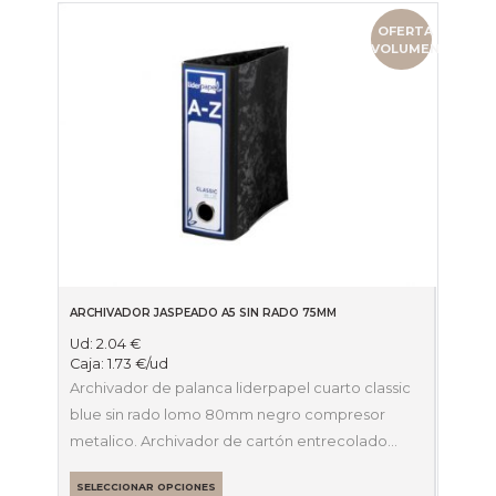
OFERTA
VOLUMEN
ARCHIVADOR JASPEADO A5 SIN RADO 75MM
Ud:
2.04
€
Caja:
1.73
€
/ud
Archivador de palanca liderpapel cuarto classic
blue sin rado lomo 80mm negro compresor
metalico. Archivador de cartón entrecolado…
SELECCIONAR OPCIONES