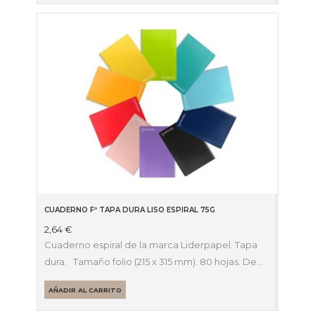
CUADERNO Fº TAPA DURA LISO ESPIRAL 75G
2,64
€
Cuaderno espiral de la marca Liderpapel. Tapa
dura. Tamaño folio (215 x 315 mm). 80 hojas. De…
AÑADIR AL CARRITO