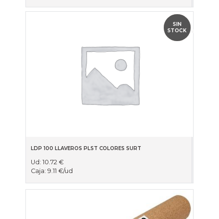
OFERTA
SIN
STOCK
VOLUMEN
LDP 100 LLAVEROS PLST COLORES SURT
Ud:
10.72
€
Caja:
9.11
€
/ud