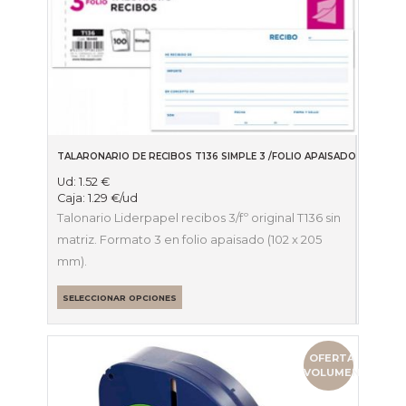
TALARONARIO DE RECIBOS T136 SIMPLE 3 /FOLIO APAISADO 102 X 20
Ud:
1.52
€
Caja:
1.29
€
/ud
Talonario Liderpapel recibos 3/fº original T136 sin
matriz. Formato 3 en folio apaisado (102 x 205
mm).
SELECCIONAR OPCIONES
OFERTA
VOLUMEN