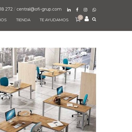
18 272
/
central@ofi-grup.com
0
MOS
TIENDA
TE AYUDAMOS