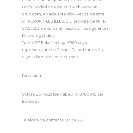
La titularidad de este sitio web www.ofi-
grup.com, en adelante sitio web la ostenta
OFI-GRUP A LES ILLES, S.L. provista de NIF B
57597353 e inscrita en Ibiza con los siguientes
Datos registrales:
Tomo 227 Folio 144 hoja 9560 cuyo
representante es Cristina Palau Martorell y
cuyos datos de contacto son:
Dirección:
C/José Zornoza Bernabeu, 10 07800 Ibiza-
Baleares
Teléfono de contacto: 971318272