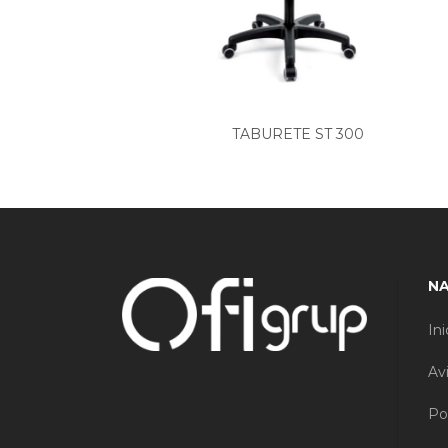
TABURETE ST 300
N
Ini
Av
Po