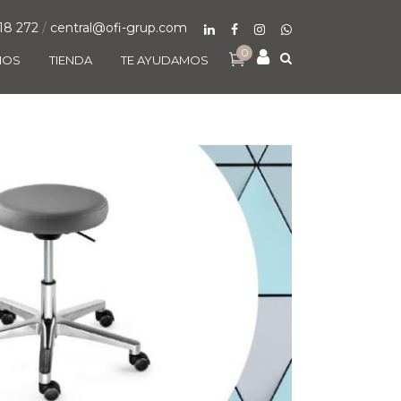
18 272
/
central@ofi-grup.com
0
MOS
TIENDA
TE AYUDAMOS