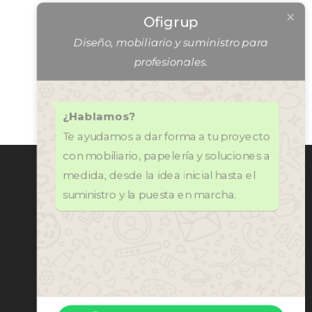
Ofigrup
Diseño, mobiliario y suministro para
profesionales.
¿Hablamos?
Te ayudamos a dar forma a tu proyecto
con mobiliario, papelería y soluciones a
CONTÁCTANOS
medida, desde la idea inicial hasta el
971 318 272
suministro y la puesta en marcha.
central@ofi-grup.com
C/ José Zornoza Bernabéu, 10,
Ofigrup Coworking, Despacho