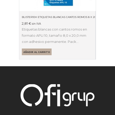
BLISTER10H ETIQUETAS BLANCAS CANTOS ROMOS 8 X 20MM 01633
2,81
€
sin IVA
Etiquetas blancas con cantos romos en
formato APLI 10, tamaño 8,0 x 20,0 mm
con adhesivo permanente. Pack…
AÑADIR AL CARRITO