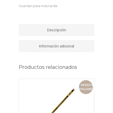
NEGRA
Guardar para más tarde
55
x
85CM
54721
Descripción
quantity
Información adicional
Productos relacionados
OFERTA
VOLUMEN