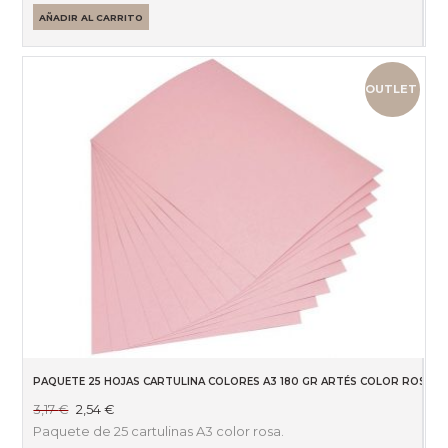
2,40 €.
1,80 €.
AÑADIR AL CARRITO
OUTLET
PAQUETE 25 HOJAS CARTULINA COLORES A3 180 GR ARTÉS COLOR ROSA
El
El
3,17
€
2,54
€
precio
precio
Paquete de 25 cartulinas A3 color rosa.
original
actual