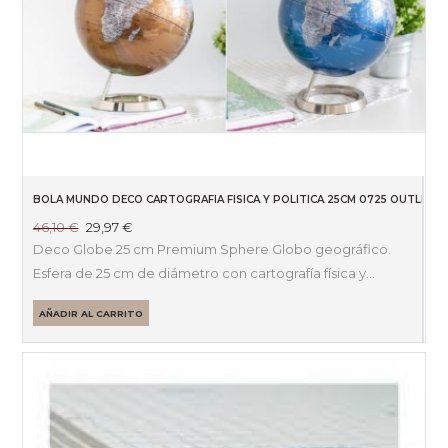
BOLA MUNDO DECO CARTOGRAFIA FISICA Y POLITICA 25CM 0725 OUTLET
El
El
46,10
€
29,97
€
precio
precio
Deco Globe 25 cm Premium Sphere Globo geográfico.
original
actual
Esfera de 25 cm de diámetro con cartografía física y…
era:
es:
46,10 €.
29,97 €.
AÑADIR AL CARRITO