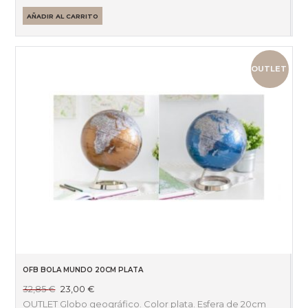
era:
es:
AÑADIR AL CARRITO
3,17 €.
2,54 €.
OUTLET
OFB BOLA MUNDO 20CM PLATA
El
El
32,85
€
23,00
€
precio
precio
OUTLET Globo geográfico. Color plata. Esfera de 20cm