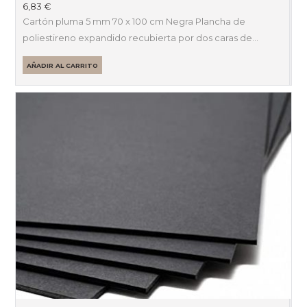
6,83
€
Cartón pluma 5 mm 70 x 100 cm Negra Plancha de
poliestireno expandido recubierta por dos caras de…
AÑADIR AL CARRITO