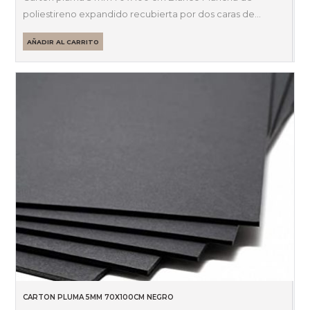
poliestireno expandido recubierta por dos caras de…
AÑADIR AL CARRITO
CARTON PLUMA 5MM 70X100CM NEGRO