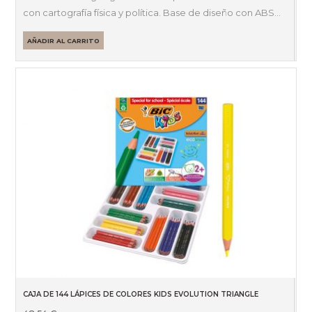
original
actual
con cartografía física y política. Base de diseño con ABS…
era:
es:
32,85 €.
23,00 €.
AÑADIR AL CARRITO
CAJA DE 144 LÁPICES DE COLORES KIDS EVOLUTION TRIANGLE