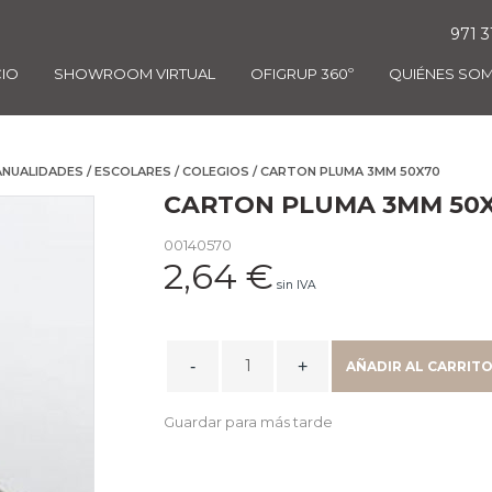
971 3
CIO
SHOWROOM VIRTUAL
OFIGRUP 360º
QUIÉNES SO
NUALIDADES / ESCOLARES
/
COLEGIOS
/ CARTON PLUMA 3MM 50X70
CARTON PLUMA 3MM 50
00140570
2,64
€
sin IVA
CARTON
AÑADIR AL CARRIT
PLUMA
3MM
Guardar para más tarde
50X70
quantity