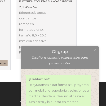
PORTATODO REDONDO NEOPRENE 220 X 50 X 50 59511
BLISTER10H ETIQUETAS BLANCAS CANTOS ROMOS 8 X 20MM 01633
2,81
€
sin IVA
Etiquetas blancas
con cantos
romos en
formato APLI 10,
tamaño 8,0 x 20,0
mm con adhesivo
permanente.
Ofigrup
Pack…
AÑADIR AL CARRITO
Diseño, mobiliario y suministro para
profesionales.
RRITO
¿Hablamos?
Te ayudamos a dar forma a tu proyecto
con mobiliario, papelería y soluciones a
medida, desde la idea inicial hasta el
CONTÁCTANOS
suministro y la puesta en marcha.