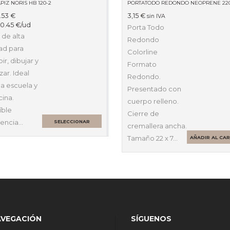
PIZ NORIS HB 120-2
.53
€
3,15
€
sin IVA
:
0.45
€
/ud
Porta Todo
 de alta
Redondo
ad para
Colorline
bir, dibujar y
Formato
ar. Ideal
Redondo.
la escuela y
Presentado con
cina.
cuerpo relleno.
íble
Cierre de
tencia…
SELECCIONAR
cremallera ancha.
OPCIONES
Tamaño 22 x 7…
AÑADIR AL CA
AVEGACIÓN
SÍGUENOS