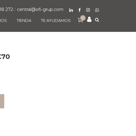
18 272
/
central@ofi-grup.com
0
MOS
TIENDA
TE AYUDAMOS
X70
O