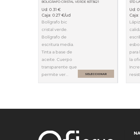
BOLIGRAFO CRISTAL VERDE 8373621
STD LA
Ud:
0.31
€
Ud:
0
Caja:
0.27
€
/ud
Caja
Bolígrafo bic
Lápiz
cristal verde.
calid
Bolígrafo de
escri
escritura media.
esboz
Tinta a base de
para 
aceite. Cuerpo
la ofi
transparente que
Incre
permite ver…
resis
SELECCIONAR
OPCIONES
N