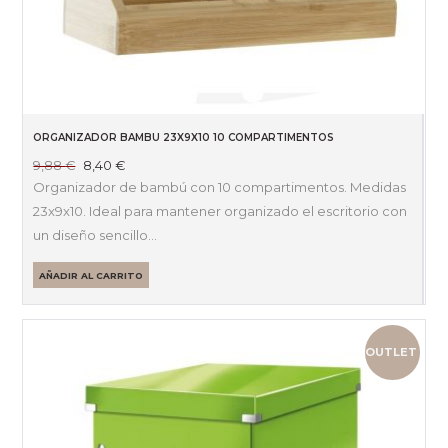
ORGANIZADOR BAMBU 23X9X10 10 COMPARTIMENTOS
El
El
9,88
€
8,40
€
precio
precio
Organizador de bambú con 10 compartimentos. Medidas
original
actual
23x9x10. Ideal para mantener organizado el escritorio con
era:
es:
un diseño sencillo…
9,88 €.
8,40 €.
AÑADIR AL CARRITO
OUTLET