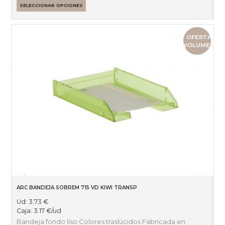
SELECCIONAR OPCIONES
OFERTA
VOLUMEN
ARC BANDEJA SOBREM 715 VD KIWI TRANSP
Ud:
3.73
€
Caja:
3.17
€
/ud
Bandeja fondo liso Colores traslúcidos Fabricada en