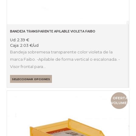
BANDEJA TRANSPARENTE APILABLE VIOLETA FAIBO
Ud:
2.39
€
Caja:
2.03
€
/ud
Bandeja sobremesa transparente color violeta de la
marca Faibo. -Apilable de forma vertical o escalonada. -
Visor frontal para…
SELECCIONAR OPCIONES
OFERTA
VOLUMEN