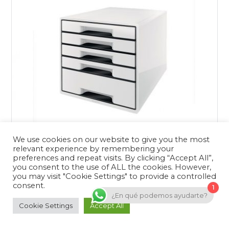
We use cookies on our website to give you the most
BUC DE CAJONES WOW CUBE NEGRO / BLANCO
relevant experience by remembering your
preferences and repeat visits. By clicking “Accept All”,
79,90
€
you consent to the use of ALL the cookies. However,
Atractivo buc de cajones WOW CUBE de máxima calidad
you may visit "Cookie Settings" to provide a controlled
en vistosa y elegante combinación de dos colores con…
consent.
1
¿En qué podemos ayudarte?
AÑADIR AL CARRITO
Cookie Settings
Accept All