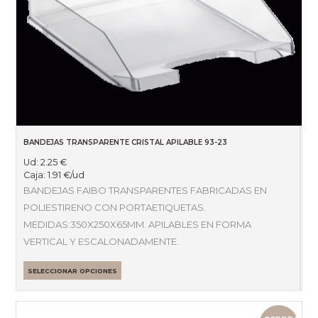
BANDEJAS TRANSPARENTE CRISTAL APILABLE 93-23
Ud:
2.25
€
Caja:
1.91
€
/ud
BANDEJAS FAIBO TRANSPARENTES FABRICADAS EN
POLIESTIRENO CON PORTAETIQUETAS.
MEDIDAS:350X250X65MM. APILABLES EN FORMA
VERTICAL Y ESCALONADAMENTE.
SELECCIONAR OPCIONES