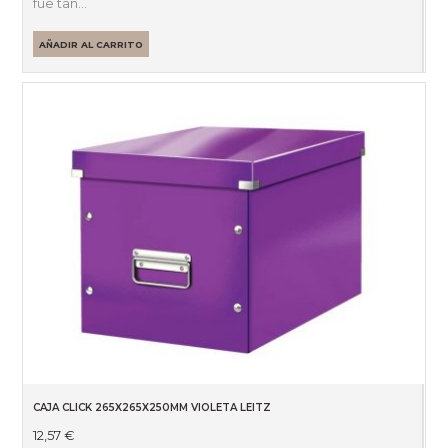
fue tan…
AÑADIR AL CARRITO
CAJA CLICK 265X265X250MM VIOLETA LEITZ
12,57
€