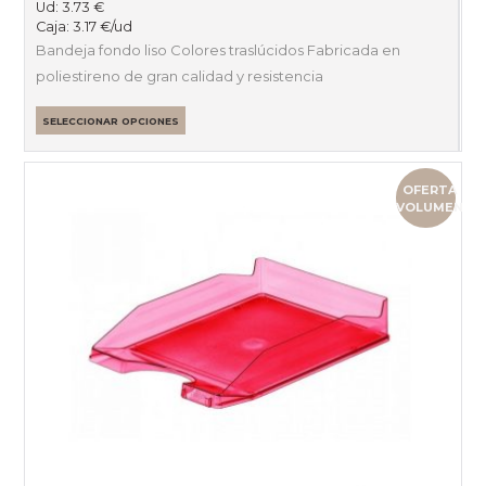
Ud:
3.73
€
Caja:
3.17
€
/ud
Bandeja fondo liso Colores traslúcidos Fabricada en
poliestireno de gran calidad y resistencia
SELECCIONAR OPCIONES
OFERTA
VOLUMEN