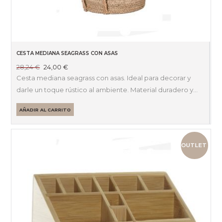
CESTA MEDIANA SEAGRASS CON ASAS
El
El
28,24
€
24,00
€
precio
precio
Cesta mediana seagrass con asas. Ideal para decorar y
original
actual
darle un toque rústico al ambiente. Material duradero y…
era:
es:
28,24 €.
24,00 €.
AÑADIR AL CARRITO
OUTLET