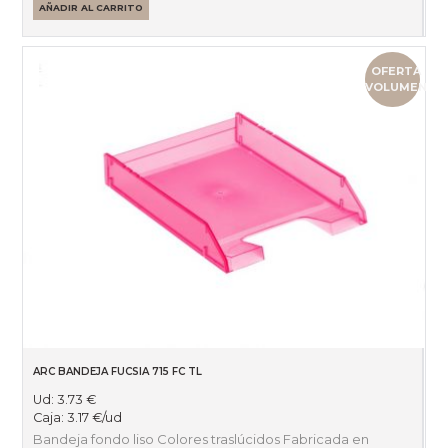
AÑADIR AL CARRITO
OFERTA
VOLUMEN
ARC BANDEJA FUCSIA 715 FC TL
Ud:
3.73
€
Caja:
3.17
€
/ud
Bandeja fondo liso Colores traslúcidos Fabricada en