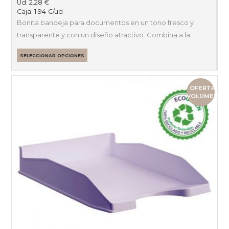
Ud:
2.28
€
Caja:
1.94
€
/ud
Bonita bandeja para documentos en un tono fresco y
transparente y con un diseño atractivo. Combina a la…
SELECCIONAR OPCIONES
OFERTA
VOLUMEN