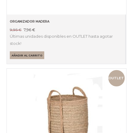
ORGANIZADOR MADERA
El
El
9,95
€
7,96
€
precio
precio
Últimas unidades disponibles en OUTLET hasta agotar
original
actual
stock!
era:
es:
9,95 €.
7,96 €.
AÑADIR AL CARRITO
OUTLET