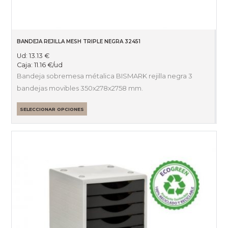
BANDEJA REJILLA MESH TRIPLE NEGRA 32451
Ud:
13.13
€
Caja:
11.16
€
/ud
Bandeja sobremesa métalica BISMARK rejilla negra 3
bandejas movibles 350x278x2758 mm.
SELECCIONAR OPCIONES