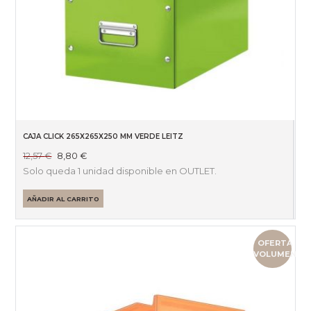
CAJA CLICK 265X265X250 MM VERDE LEITZ
El
El
12,57
€
8,80
€
precio
precio
Solo queda 1 unidad disponible en OUTLET.
original
actual
era:
es:
AÑADIR AL CARRITO
12,57 €.
8,80 €.
OFERTA
VOLUMEN