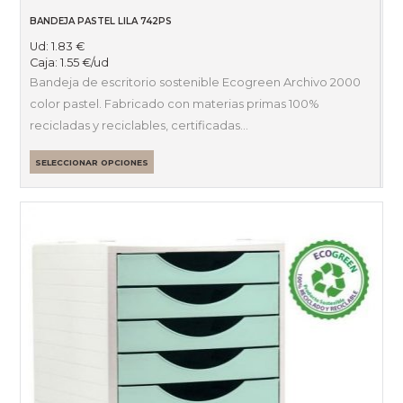
BANDEJA PASTEL LILA 742PS
Ud:
1.83
€
Caja:
1.55
€
/ud
Bandeja de escritorio sostenible Ecogreen Archivo 2000
color pastel. Fabricado con materias primas 100%
recicladas y reciclables, certificadas…
SELECCIONAR OPCIONES