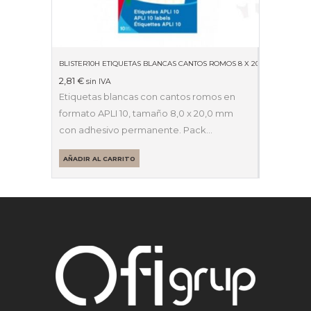
BLISTER10H ETIQUETAS BLANCAS CANTOS ROMOS 8 X 20MM 01633
2,81
€
sin IVA
Etiquetas blancas con cantos romos en
formato APLI 10, tamaño 8,0 x 20,0 mm
con adhesivo permanente. Pack…
AÑADIR AL CARRITO