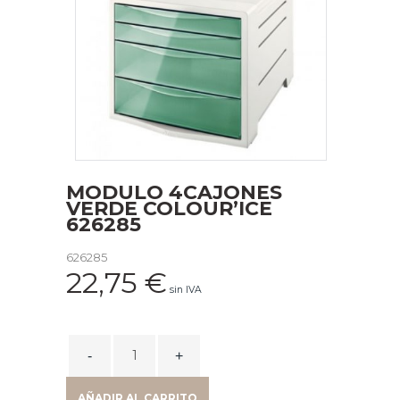
MODULO 4CAJONES
VERDE COLOUR’ICE
626285
626285
22,75
€
sin IVA
MODULO
4CAJONES
VERDE
AÑADIR AL CARRITO