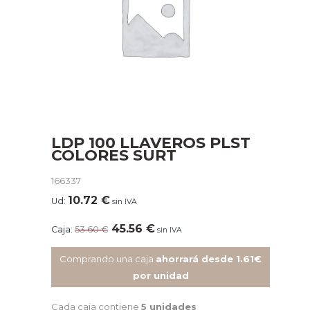
LDP 100 LLAVEROS PLST
COLORES SURT
166337
10.72
€
Ud:
sin IVA
45.56
€
Caja:
53.60
€
sin IVA
Comprando una caja
ahorrará desde 1.61€
por unidad
Cada caja contiene
5 unidades