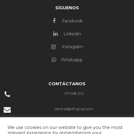
SÍGUENOS
Facebook
Linkedin
Instagram
Whatsapp
CONTÁCTANOS
971 318 272
central@ofi-grup.com
C/ José Zornoza Bernabéu, 10, Ofigrup Coworking, Despacho n.º 4,
We use cookies on our website to give you the most
07800 Ibiza
relevant experience by remembering your