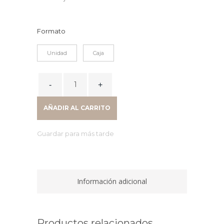
Formato
Unidad
Caja
LDP
100
LLAVEROS
AÑADIR AL CARRITO
PLST
COLORES
Guardar para más tarde
SURT
quantity
Información adicional
Productos relacionados