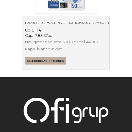
PAQUETE DE PAPEL INKJET 500 HOJAS 90 GRAMOS A4 NAV-90-A4
Ud:
9.11
€
Caja:
7.83
€
/ud
Navigator paquete 500H papel A4 90G
Papel blanco Inkjet
SELECCIONAR OPCIONES