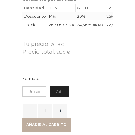
Cantidad
1 - 5
6 - 11
12 - 23
Descuento
14%
20%
25%
Precio
26,19
€
24,36
€
22,84
€
sin IVA
sin IVA
sin IVA
Tu precio:
26,19
€
Precio total:
26,19
€
Formato
Unidad
Caja
PAPEL
CLASSIC
WHITE
AÑADIR AL CARRITO
RECICLADO