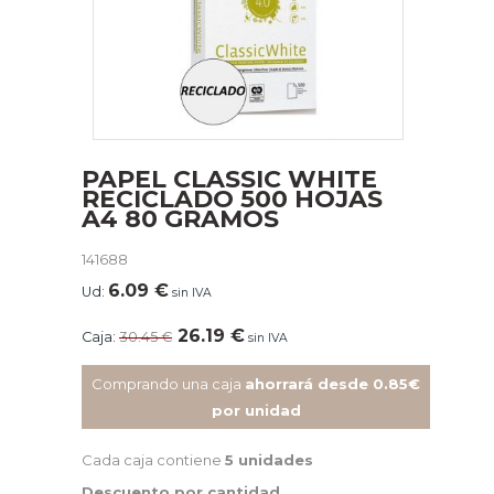
PAPEL CLASSIC WHITE
RECICLADO 500 HOJAS
A4 80 GRAMOS
141688
6.09
€
Ud:
sin IVA
26.19
€
Caja:
30.45
€
sin IVA
Comprando una caja
ahorrará desde 0.85€
por unidad
Cada caja contiene
5 unidades
Descuento por cantidad