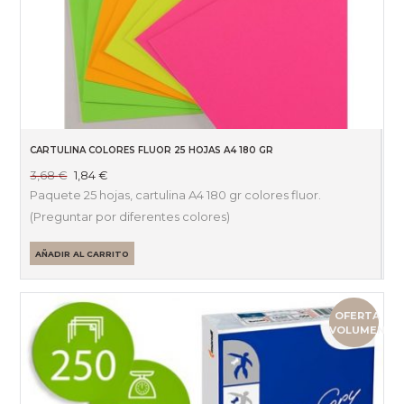
CARTULINA COLORES FLUOR 25 HOJAS A4 180 GR
El
El
3,68
€
1,84
€
precio
precio
Paquete 25 hojas, cartulina A4 180 gr colores fluor.
original
actual
(Preguntar por diferentes colores)
era:
es:
3,68 €.
1,84 €.
AÑADIR AL CARRITO
OFERTA
VOLUMEN