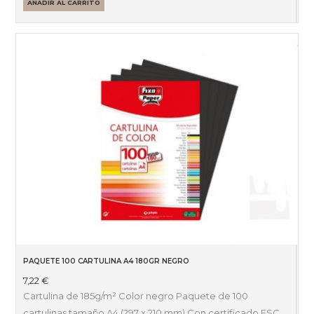
AÑADIR AL CARRITO
PAQUETE 100 CARTULINA A4 180GR NEGRO
7,22
€
Cartulina de 185g/m² Color negro Paquete de 100
cartulinas tamaño A4 (297 x 210 mm) Con certificado FSC.…