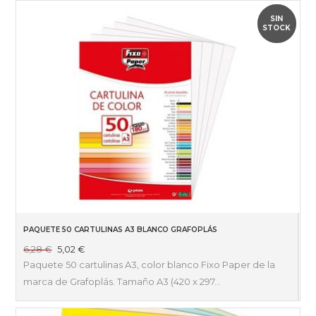
SIN
OUTLET
STOCK
PAQUETE 50 CARTULINAS A3 BLANCO GRAFOPLÁS
El
El
6,28
€
5,02
€
precio
precio
Paquete 50 cartulinas A3, color blanco Fixo Paper de la
original
actual
marca de Grafoplás. Tamaño A3 (420 x 297…
era:
es:
6,28 €.
5,02 €.