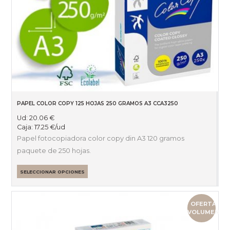
PAPEL COLOR COPY 125 HOJAS 250 GRAMOS A3 CCA3250
Ud:
20.06
€
Caja:
17.25
€
/ud
Papel fotocopiadora color copy din A3 120 gramos
paquete de 250 hojas.
SELECCIONAR OPCIONES
OFERTA
VOLUMEN