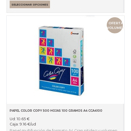
SELECCIONAR OPCIONES
OFERTA
VOLUMEN
PAPEL COLOR COPY 500 HOJAS 100 GRAMOS A4 CCA4100
Ud:
10.65
€
Caja:
9.16
€
/ud
Papel multifunción de formato A4 Gran nitidez y volumen,