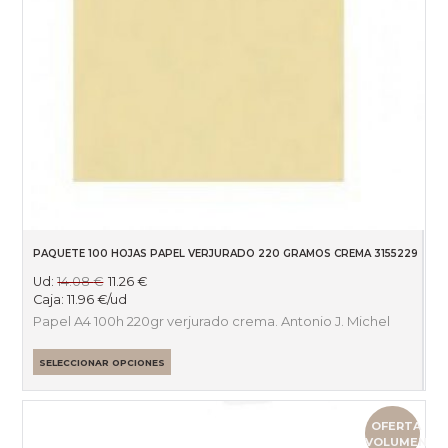
PAQUETE 100 HOJAS PAPEL VERJURADO 220 GRAMOS CREMA 3155229
Ud:
14.08
€
11.26
€
Caja:
11.96
€
/ud
Papel A4 100h 220gr verjurado crema. Antonio J. Michel
SELECCIONAR OPCIONES
OFERTA
VOLUMEN