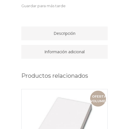
500
Guardar para más tarde
HOJAS
90
GRAMOS
A4
Descripción
NAV-
90-
A4
Información adicional
quantity
Productos relacionados
OFERTA
VOLUMEN