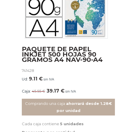
PAQUETE DE PAPEL
INKJET 500 HOJAS 90
GRAMOS A4 NAV-90-A4
741428
9.11
€
Ud:
sin IVA
39.17
€
Caja:
45.55
€
sin IVA
Comprando una caja
ahorrará desde 1.28€
por unidad
Cada caja contiene
5 unidades