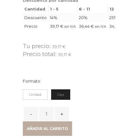
Descuento por cantidad
Cantidad
1 - 5
6 - 11
12 - 23
Descuento
14%
20%
25%
Precio
39,17
€
36,44
€
34,16
€
sin IVA
sin IVA
sin IVA
Tu precio:
39,17
€
Precio total:
39,17
€
Formato
Unidad
Caja
PAQUETE
DE
PAPEL
AÑADIR AL CARRITO
INKJET