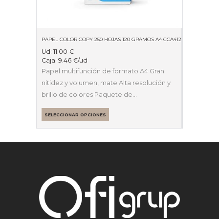
PAPEL COLOR COPY 250 HOJAS 120 GRAMOS A4 CCA4120
Ud:
11.00
€
Caja:
9.46
€
/ud
Papel multifunción de formato A4 Gran
nitidez y volumen, mate Alta resolución y
brillo de colores Paquete de…
SELECCIONAR OPCIONES