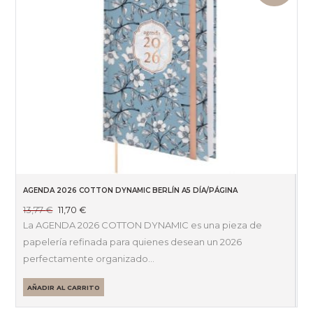
AGENDA 2026 COTTON DYNAMIC BERLÍN A5 DÍA/PÁGINA
El
El
13,77
€
11,70
€
precio
precio
La AGENDA 2026 COTTON DYNAMIC es una pieza de
original
actual
papelería refinada para quienes desean un 2026
era:
es:
perfectamente organizado…
13,77 €.
11,70 €.
AÑADIR AL CARRITO