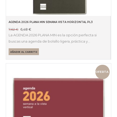
AGENDA 2026 PLANA MIN SEMANA VISTA HORIZONTAL PL3
El
El
7,62
€
6,48
€
precio
precio
La AGENDA 2026 PLANA MIN es la opción perfecta si
original
actual
buscas una agenda de bolsillo ligera, práctica y…
era:
es:
7,62 €.
6,48 €.
AÑADIR AL CARRITO
OFERTA