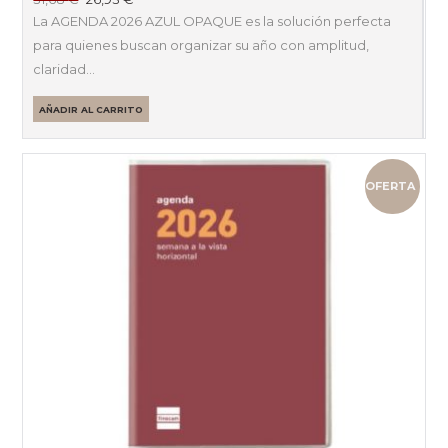
precio
precio
La AGENDA 2026 AZUL OPAQUE es la solución perfecta
original
actual
para quienes buscan organizar su año con amplitud,
era:
es:
claridad…
31,68 €.
26,93 €.
AÑADIR AL CARRITO
OFERTA