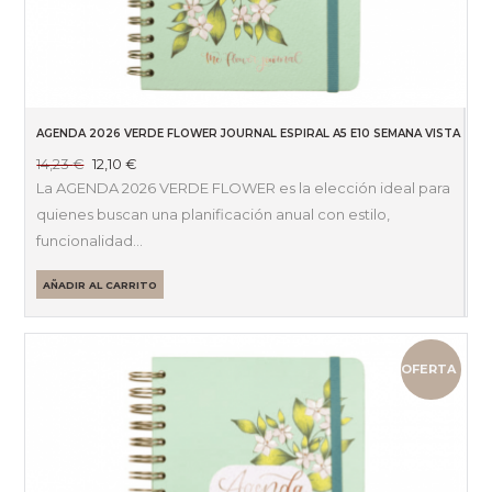
AGENDA 2026 VERDE FLOWER JOURNAL ESPIRAL A5 E10 SEMANA VISTA HO
El
El
14,23
€
12,10
€
precio
precio
La AGENDA 2026 VERDE FLOWER es la elección ideal para
original
actual
quienes buscan una planificación anual con estilo,
era:
es:
funcionalidad…
14,23 €.
12,10 €.
AÑADIR AL CARRITO
OFERTA