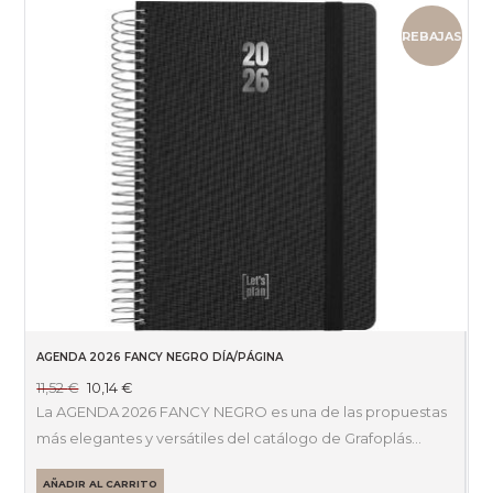
REBAJAS
AGENDA 2026 FANCY NEGRO DÍA/PÁGINA
El
El
11,52
€
10,14
€
precio
precio
La AGENDA 2026 FANCY NEGRO es una de las propuestas
original
actual
más elegantes y versátiles del catálogo de Grafoplás…
era:
es:
11,52 €.
10,14 €.
AÑADIR AL CARRITO