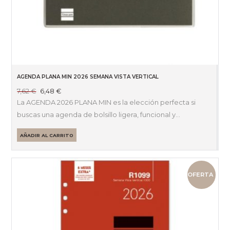
AGENDA PLANA MIN 2026 SEMANA VISTA VERTICAL
El
El
7,62
€
6,48
€
precio
precio
La AGENDA 2026 PLANA MIN es la elección perfecta si
original
actual
buscas una agenda de bolsillo ligera, funcional y…
era:
es:
7,62 €.
6,48 €.
AÑADIR AL CARRITO
OFERTA