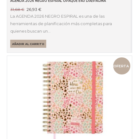
AGENDA 2026 NEGRO ESPIRAL OPAQUE E40 DÍA/PÁGINA
El
El
31,68
€
26,93
€
precio
precio
La AGENDA 2026 NEGRO ESPIRAL es una de las
original
actual
herramientas de planificación más completas para
era:
es:
quienes buscan un…
31,68 €.
26,93 €.
AÑADIR AL CARRITO
OFERTA