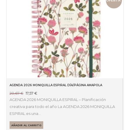
OFERTA
AGENDA 2026 MONIQUILLA ESPIRAL DÍA/PÁGINA AMAPOLA
El
El
20,67
€
17,57
€
precio
precio
AGENDA 2026 MONIQUILLA ESPIRAL – Planificación
original
actual
creativa para todo el año La AGENDA 2026 MONIQUILLA
era:
es:
ESPIRAL es una…
20,67 €.
17,57 €.
AÑADIR AL CARRITO