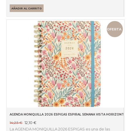
20,20 €.
17,17 €.
AÑADIR AL CARRITO
OFERTA
AGENDA MONIQUILLA 2026 ESPIGAS ESPIRAL SEMANA VISTA HORIZONTAL
El
El
14,23
€
12,10
€
precio
precio
La AGENDA MONIQUILLA 2026 ESPIGAS es una de las