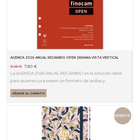
AGENDA 2026 ANUAL RECAMBIO OPEN SEMANA VISTA VERTICAL
El
El
9,18
€
7,80
€
precio
precio
La AGENDA 2026 ANUAL RECAMBIO es la solución ideal
original
actual
para quienes ya poseen un formato de anillas y…
era:
es:
9,18 €.
7,80 €.
AÑADIR AL CARRITO
OFERTA