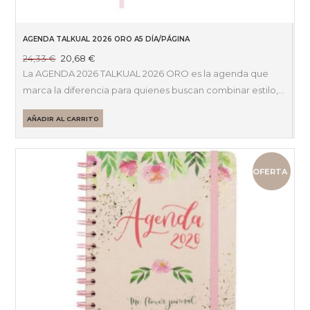
AGENDA TALKUAL 2026 ORO A5 DÍA/PÁGINA
El
El
24,33
€
20,68
€
precio
precio
La AGENDA 2026 TALKUAL 2026 ORO es la agenda que
original
actual
marca la diferencia para quienes buscan combinar estilo,…
era:
es:
24,33 €.
20,68 €.
AÑADIR AL CARRITO
OFERTA