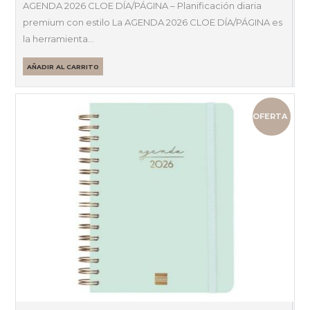
precio
precio
AGENDA 2026 CLOE DÍA/PÁGINA – Planificación diaria
original
actual
premium con estilo La AGENDA 2026 CLOE DÍA/PÁGINA es
era:
es:
la herramienta…
20,67 €.
17,57 €.
AÑADIR AL CARRITO
OFERTA