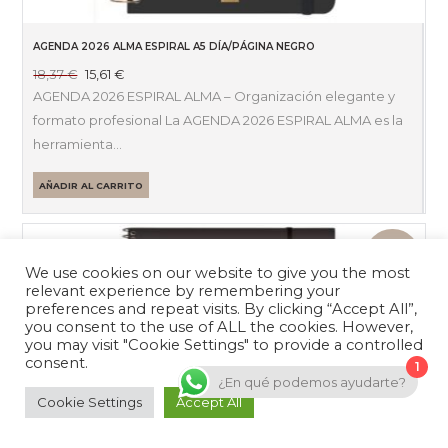
AGENDA 2026 ALMA ESPIRAL A5 DÍA/PÁGINA NEGRO
El
El
18,37
€
15,61
€
precio
precio
AGENDA 2026 ESPIRAL ALMA – Organización elegante y
original
actual
formato profesional La AGENDA 2026 ESPIRAL ALMA es la
era:
es:
herramienta…
18,37 €.
15,61 €.
AÑADIR AL CARRITO
OFERTA
We use cookies on our website to give you the most
relevant experience by remembering your
preferences and repeat visits. By clicking “Accept All”,
you consent to the use of ALL the cookies. However,
you may visit "Cookie Settings" to provide a controlled
consent.
1
¿En qué podemos ayudarte?
Cookie Settings
Accept All