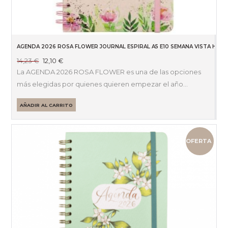
AGENDA 2026 ROSA FLOWER JOURNAL ESPIRAL A5 E10 SEMANA VISTA HOR
El
El
14,23
€
12,10
€
precio
precio
La AGENDA 2026 ROSA FLOWER es una de las opciones
original
actual
más elegidas por quienes quieren empezar el año…
era:
es:
14,23 €.
12,10 €.
AÑADIR AL CARRITO
OFERTA