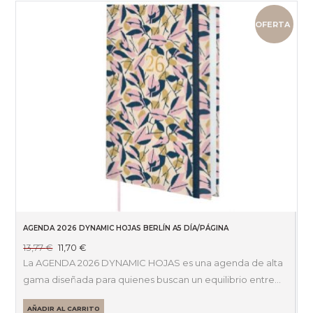
OFERTA
AGENDA 2026 DYNAMIC HOJAS BERLÍN A5 DÍA/PÁGINA
El
El
13,77
€
11,70
€
precio
precio
La AGENDA 2026 DYNAMIC HOJAS es una agenda de alta
original
actual
gama diseñada para quienes buscan un equilibrio entre…
era:
es:
13,77 €.
11,70 €.
AÑADIR AL CARRITO