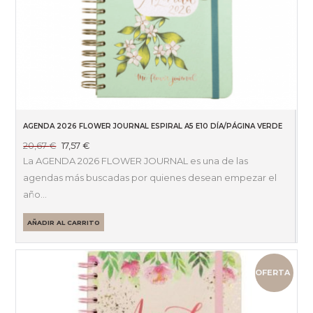
AGENDA 2026 FLOWER JOURNAL ESPIRAL A5 E10 DÍA/PÁGINA VERDE
El
El
20,67
€
17,57
€
precio
precio
La AGENDA 2026 FLOWER JOURNAL es una de las
original
actual
agendas más buscadas por quienes desean empezar el
era:
es:
año…
20,67 €.
17,57 €.
AÑADIR AL CARRITO
OFERTA