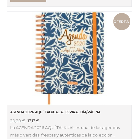
OFERTA
AGENDA 2026 AQUÍ TALKUAL A5 ESPIRAL DÍA/PÁGINA
El
El
20,20
€
17,17
€
precio
precio
La AGENDA 2026 AQUÍ TALKUAL es una de las agendas
original
actual
más divertidas, frescas y auténticas de la colección…
era:
es: