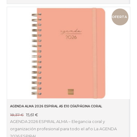
OFERTA
AGENDA ALMA 2026 ESPIRAL A5 E10 DÍA/PÁGINA CORAL
El
El
18,37
€
15,61
€
precio
precio
AGENDA 2026 ESPIRAL ALMA – Elegancia coral y
original
actual
organización profesional para todo el año La AGENDA
era:
es:
2026 ESPIRAL…
18,37 €.
15,61 €.