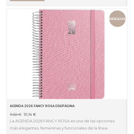
REBAJAS
AGENDA 2026 FANCY ROSA DÍA/PÁGINA
El
El
11,52
€
10,14
€
precio
precio
La AGENDA 2026 FANCY ROSA es una de las opciones
original
actual
más elegantes, femeninas y funcionales de la línea…
era:
es: