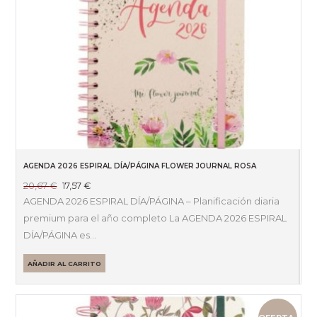
AGENDA 2026 ESPIRAL DÍA/PÁGINA FLOWER JOURNAL ROSA
El
El
20,67
€
17,57
€
precio
precio
AGENDA 2026 ESPIRAL DÍA/PÁGINA – Planificación diaria
original
actual
premium para el año completo La AGENDA 2026 ESPIRAL
era:
es:
DÍA/PÁGINA es…
20,67 €.
17,57 €.
AÑADIR AL CARRITO