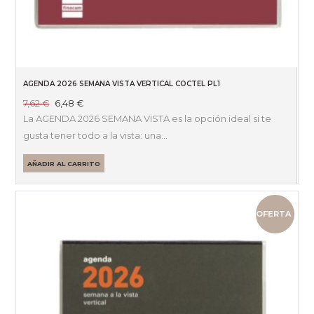
AGENDA 2026 SEMANA VISTA VERTICAL COCTEL PL1
El
El
7,62
€
6,48
€
precio
precio
La AGENDA 2026 SEMANA VISTA es la opción ideal si te
original
actual
gusta tener todo a la vista: una…
era:
es:
7,62 €.
6,48 €.
AÑADIR AL CARRITO
OFERTA