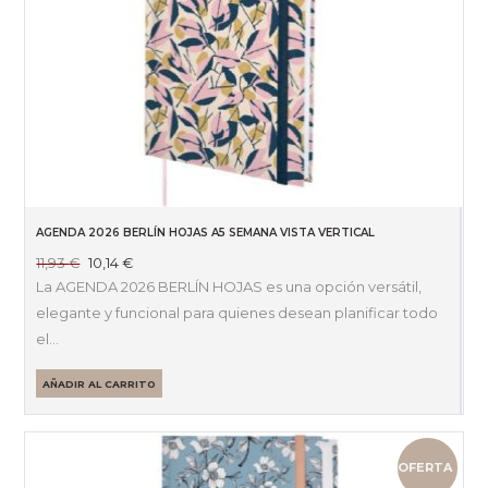
AGENDA 2026 BERLÍN HOJAS A5 SEMANA VISTA VERTICAL
El
El
11,93
€
10,14
€
precio
precio
La AGENDA 2026 BERLÍN HOJAS es una opción versátil,
original
actual
elegante y funcional para quienes desean planificar todo
era:
es:
el…
11,93 €.
10,14 €.
AÑADIR AL CARRITO
OFERTA