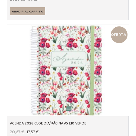
AÑADIR AL CARRITO
OFERTA
AGENDA 2026 CLOE DÍA/PÁGINA A5 E10 VERDE
El
El
20,67
€
17,57
€