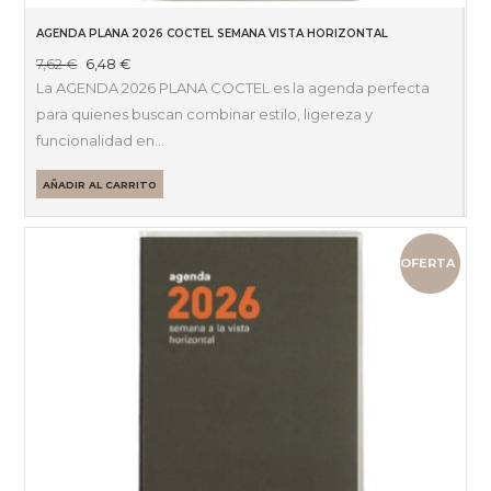
AGENDA PLANA 2026 COCTEL SEMANA VISTA HORIZONTAL
El
El
7,62
€
6,48
€
precio
precio
La AGENDA 2026 PLANA COCTEL es la agenda perfecta
original
actual
para quienes buscan combinar estilo, ligereza y
era:
es:
funcionalidad en…
7,62 €.
6,48 €.
AÑADIR AL CARRITO
OFERTA