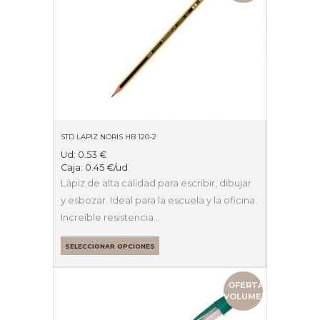
STD LAPIZ NORIS HB 120-2
Ud:
0.53
€
Caja:
0.45
€
/ud
Lápiz de alta calidad para escribir, dibujar
y esbozar. Ideal para la escuela y la oficina.
Increíble resistencia…
SELECCIONAR OPCIONES
OFERTA
VOLUMEN