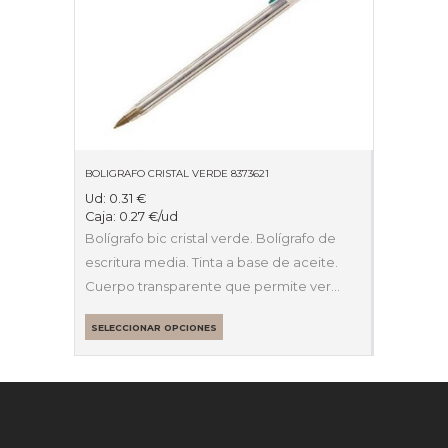
BOLIGRAFO CRISTAL VERDE 8373621
Ud:
0.31
€
Caja:
0.27
€
/ud
Bolígrafo bic cristal verde. Bolígrafo de
escritura media. Tinta a base de aceite.
Cuerpo transparente que permite ver…
SELECCIONAR OPCIONES