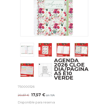
AGENDA
2026 CLOE
DÍA/PÁGINA
A5 E10
VERDE
750000126
El
El
17,57
€
20,67
€
sin IVA
precio
precio
Disponible para reserva
original
actual