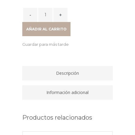
era:
es:
20,67 €.
17,57 €.
AGENDA
2026
CLOE
AÑADIR AL CARRITO
DÍA/PÁGINA
A5
Guardar para más tarde
E10
VERDE
quantity
Descripción
Información adicional
Productos relacionados