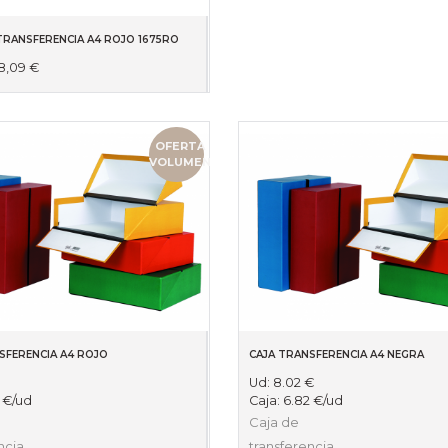
TRANSFERENCIA A4 ROJO 1675RO
8,09
€
OFERTA
VOLUMEN
SFERENCIA A4 ROJO
CAJA TRANSFERENCIA A4 NEGRA
Ud:
8.02
€
9
€
/ud
Caja:
6.82
€
/ud
Caja de
ncia.
transferencia.