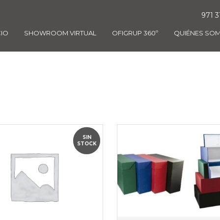
971 3
CIO
SHOWROOM VIRTUAL
OFIGRUP 360º
QUIÉNES SO
SIN
OFERTA
STOCK