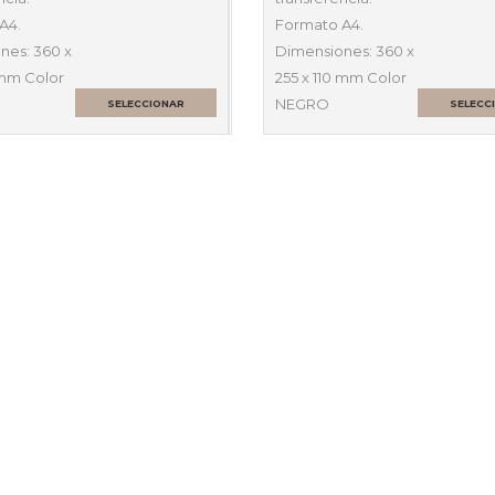
A4.
Formato A4.
nes: 360 x
Dimensiones: 360 x
 mm Color
255 x 110 mm Color
NEGRO
SELECCIONAR
SELECC
OPCIONES
OPCI