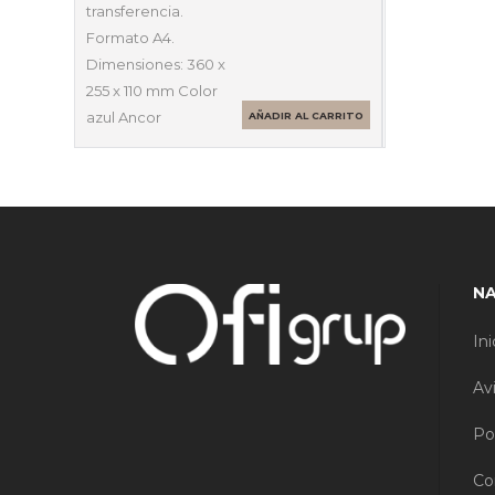
transferencia.
Formato A4.
Dimensiones: 360 x
255 x 110 mm Color
azul Ancor
AÑADIR AL CARRITO
N
Ini
Av
Po
Co