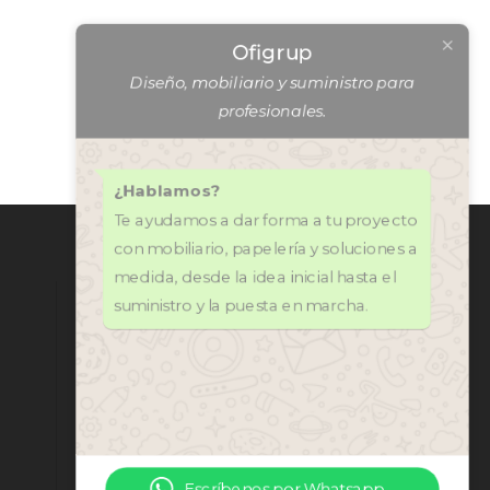
Ofigrup
Diseño, mobiliario y suministro para
profesionales.
¿Hablamos?
Te ayudamos a dar forma a tu proyecto
con mobiliario, papelería y soluciones a
CONTÁCTANOS
medida, desde la idea inicial hasta el
971 318 272
suministro y la puesta en marcha.
central@ofi-grup.com
C/ José Zornoza Bernabéu, 10,
Ofigrup Coworking, Despacho
n.º 4, 07800 Ibiza