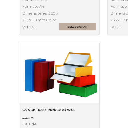
Formato A4.
Formato 
Dimensiones: 360 x
Dimensio
255 x 110 mm Color
255 x 110
VERDE
ROJO
SELECCIONAR
OPCIONES
CAJA DE TRANSFERENCIA A4 AZUL
4,40
€
Caja de