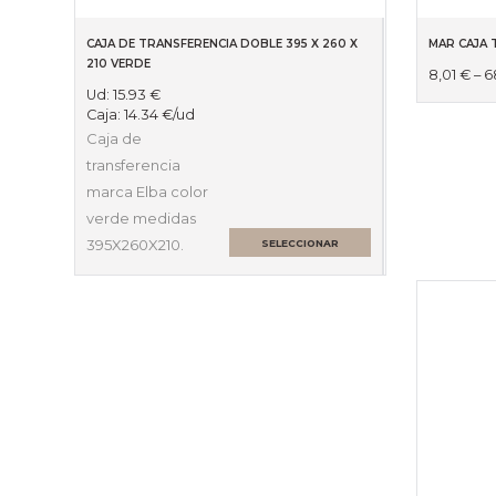
CAJA DE TRANSFERENCIA DOBLE 395 X 260 X
MAR CAJA 
210 VERDE
8,01
€
–
6
Ud:
15.93
€
Caja:
14.34
€
/ud
Caja de
transferencia
marca Elba color
verde medidas
395X260X210.
SELECCIONAR
OPCIONES