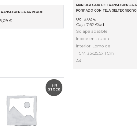
MARIOLA CAJA DE TRANSFERENCIA 
FORRADO CON TELA GELTEX NEGRO
TRANSFERENCIA A4 VERDE
Ud:
8.02
€
8,09
€
Caja:
7.62
€
/ud
Solapa abatible.
Índice en la tapa
interior. Lomo de
11CM. 35x25,5x11 Cm
A4
SIN
OFERTA
STOCK