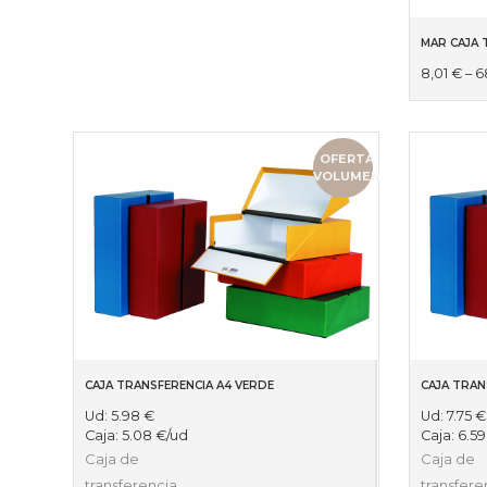
MAR CAJA 
8,01
€
–
6
OFERTA
VOLUMEN
CAJA TRANSFERENCIA A4 VERDE
CAJA TRAN
Ud:
5.98
€
Ud:
7.75
€
Caja:
5.08
€
/ud
Caja:
6.5
Caja de
Caja de
transferencia.
transfere