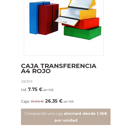
CAJA TRANSFERENCIA
A4 ROJO
38393
7.75
€
Ud:
sin IVA
26.35
€
Caja:
31.00
€
sin IVA
Comprando una caja
ahorrará desde 1.16€
por unidad