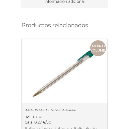
Información adicional
Productos relacionados
OFERTA
VOLUMEN
BOLIGRAFO CRISTAL VERDE 8373621
Ud:
0.31
€
Caja:
0.27
€
/ud
Bolígrafo bic cristal verde. Bolígrafo de