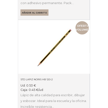
con adhesivo permanente. Pack…
AÑADIR AL CARRITO
OFERTA
VOLUMEN
STD LAPIZ NORIS HB 120-2
Ud:
0.53
€
Caja:
0.45
€
/ud
Lápiz de alta calidad para escribir, dibujar
y esbozar. Ideal para la escuela y la oficina.
Increíble resistencia…