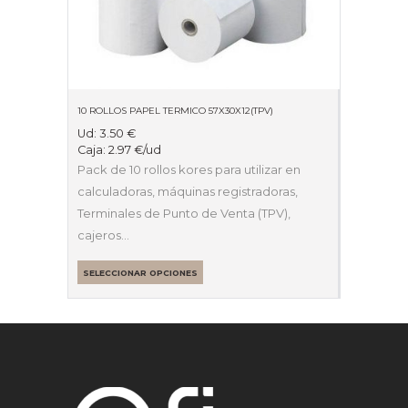
10 ROLLOS PAPEL TERMICO 57X30X12(TPV)
Ud:
3.50
€
Caja:
2.97
€
/ud
Pack de 10 rollos kores para utilizar en
calculadoras, máquinas registradoras,
Terminales de Punto de Venta (TPV),
cajeros…
SELECCIONAR OPCIONES