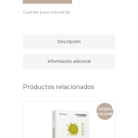
PAPEL
TERMICO
Guardar para más tarde
80X80MM
SIN
BPA
quantity
Descripción
Información adicional
Productos relacionados
OFERTA
VOLUMEN