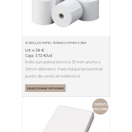
10 ROLLOS PAPEL TERMICO 57MM X 35M
Ud:
4.38
€
Caja:
3.72
€
/ud
Rollo sumadora térmico 57 mm ancho x
35mm diámetro. Para máquinas terminal
punto de venta sin bisfenol A.…
SELECCIONAR OPCIONES
OFERTA
VOLUMEN