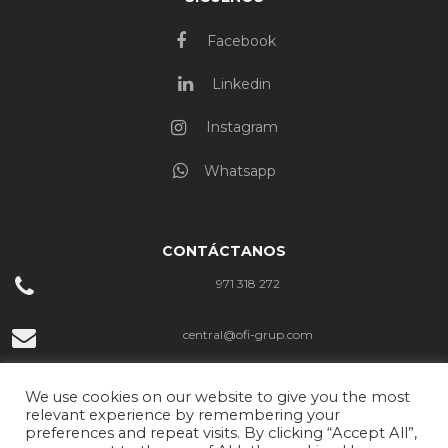
Facebook
Linkedin
Instagram
Whatsapp
CONTÁCTANOS
971 318 272
central@ofi-grup.com
C/ José Zornoza Bernabéu, 10, Ofigrup Coworking, Despacho n.º 4,
We use cookies on our website to give you the most
07800 Ibiza
relevant experience by remembering your
preferences and repeat visits. By clicking “Accept All”,