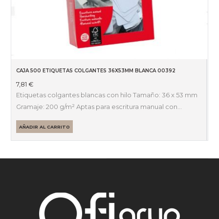
CAJA 500 ETIQUETAS COLGANTES 36X53MM BLANCA 00392
7,81
€
Etiquetas colgantes blancas con hilo Tamaño: 36 x 53 mm
Gramaje: 200 g/m² Aptas para escritura manual con…
AÑADIR AL CARRITO