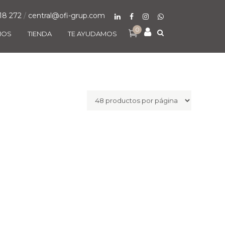
18 272
/
central@ofi-grup.com
0
MOS
TIENDA
TE AYUDAMOS