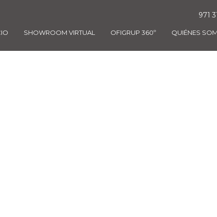
971 3
CIO
SHOWROOM VIRTUAL
OFIGRUP 360º
QUIÉNES SO