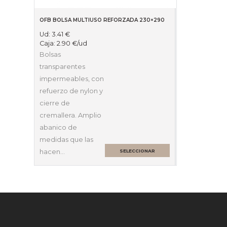
OFB BOLSA MULTIUSO REFORZADA 230×290
Ud:
3.41
€
Caja:
2.90
€
/ud
Bolsas
transparentes
impermeables, con
refuerzo de nylon y
cierre de
cremallera. Amplio
abanico de
medidas que las
hacen…
SELECCIONAR
OPCIONES