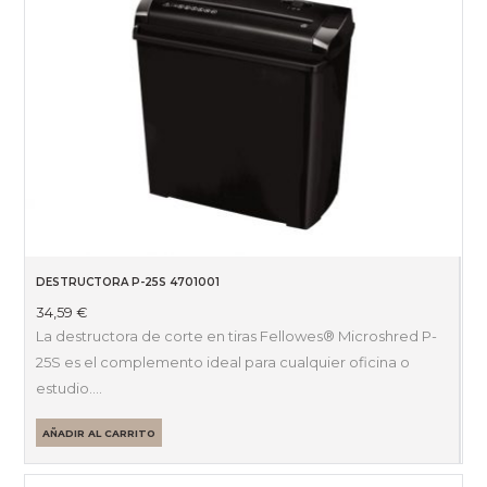
DESTRUCTORA P-25S 4701001
34,59
€
La destructora de corte en tiras Fellowes® Microshred P-
25S es el complemento ideal para cualquier oficina o
estudio.…
AÑADIR AL CARRITO