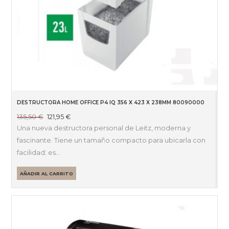
DESTRUCTORA HOME OFFICE P4 IQ 356 X 423 X 238MM 80090000
El
El
135,50
€
121,95
€
precio
precio
Una nueva destructora personal de Leitz, moderna y
original
actual
fascinante. Tiene un tamaño compacto para ubicarla con
era:
es:
facilidad; es…
135,50 €.
121,95 €.
AÑADIR AL CARRITO