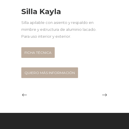
Silla Kayla
Silla apilable con asiento y respaldo en
mimbre y estructura de aluminio lacado.
Para uso interior y exterior.
FICHA TÉCNICA
QUIERO MÁS INFORMACIÓN