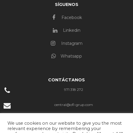
SÍGUENOS
Facebook
Linkedin
Instagram
Whatsapp
CONTÁCTANOS
971 318 272
central@ofi-grup.com
C/ José Zornoza Bernabéu, 10, Ofigrup Coworking, Despacho n.º 4,
We use cookies on our website to give you the most
07800 Ibiza
relevant experience by remembering your