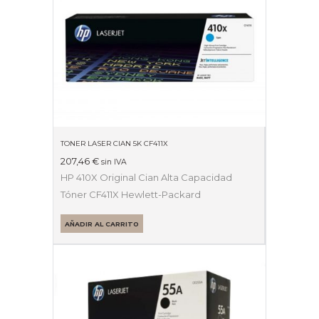
TONER LASER CIAN 5K CF411X
207,46
€
sin IVA
HP 410X Original Cian Alta Capacidad
Tóner CF411X Hewlett-Packard
AÑADIR AL CARRITO