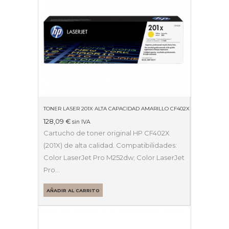
TONER LASER 201X ALTA CAPACIDAD AMARILLO CF402X
128,09
€
sin IVA
Cartucho de toner original HP CF402X
(201X) de alta calidad. Compatibilidades:
Color LaserJet Pro M252dw; Color LaserJet
Pro…
AÑADIR AL CARRITO