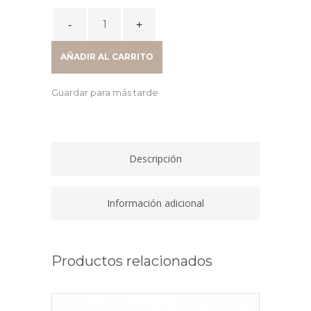
TONER
LASER
CF415A
AÑADIR AL CARRITO
NEGRO
W2030A
Guardar para más tarde
quantity
Descripción
Información adicional
Productos relacionados