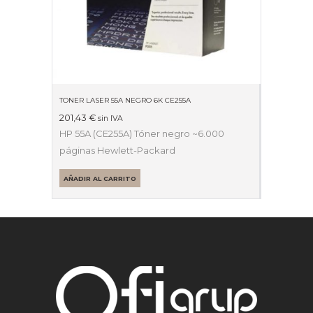
TONER LASER 55A NEGRO 6K CE255A
201,43
€
sin IVA
HP 55A (CE255A) Tóner negro ~6.000
páginas Hewlett-Packard
AÑADIR AL CARRITO