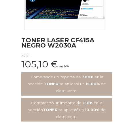
TONER LASER CF415A
NEGRO W2030A
32811
105,10
€
sin IVA
Comprando un importe de
300€
en la
sección
TONER
se aplicará un
15.00%
de
descuento.
Comprando un importe de
150€
en la
sección
TONER
se aplicará un
10.00%
de
descuento.