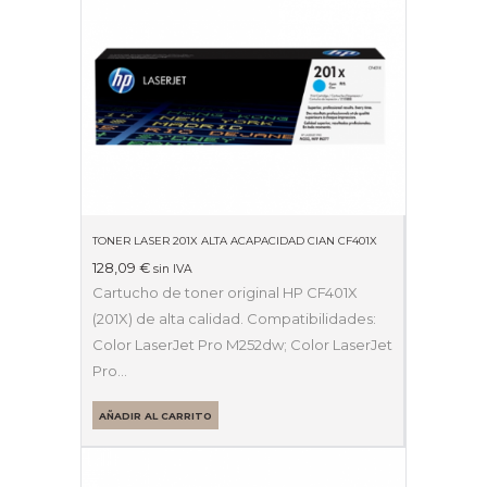
TONER LASER 201X ALTA ACAPACIDAD CIAN CF401X
128,09
€
sin IVA
Cartucho de toner original HP CF401X
(201X) de alta calidad. Compatibilidades:
Color LaserJet Pro M252dw; Color LaserJet
Pro…
AÑADIR AL CARRITO