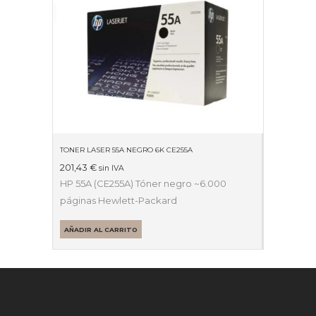
TONER LASER 55A NEGRO 6K CE255A
201,43
€
sin IVA
HP 55A (CE255A) Tóner negro ~6.000
páginas Hewlett-Packard
AÑADIR AL CARRITO