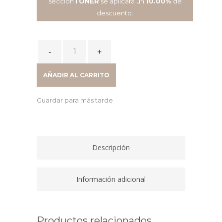
sección
TONER
se aplicará un
10.00%
de
descuento.
TONER
LASER
3,5K
AÑADIR AL CARRITO
AMARILLO
TN326Y
Guardar para más tarde
quantity
Descripción
Información adicional
Productos relacionados