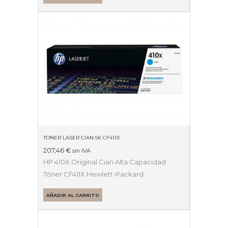
TONER LASER CIAN 5K CF411X
207,46
€
sin IVA
HP 410X Original Cian Alta Capacidad
Tóner CF411X Hewlett-Packard
AÑADIR AL CARRITO