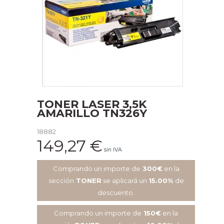
TONER LASER 3,5K
AMARILLO TN326Y
18882
149,27
€
sin IVA
Comprando un importe de
300€
en la
sección
TONER
se aplicará un
15.00%
de
descuento.
Comprando un importe de
150€
en la