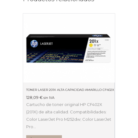
TONER LASER 201X ALTA CAPACIDAD AMARILLO CF402X
128,09
€
sin IVA
Cartucho de toner original HP CF402X
(201X) de alta calidad. Compatibilidades:
Color LaserJet Pro M252dw; Color LaserJet
Pro…