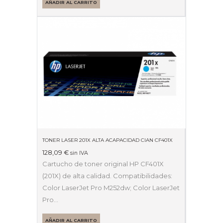
AÑADIR AL CARRITO
TONER LASER 201X ALTA ACAPACIDAD CIAN CF401X
128,09
€
sin IVA
Cartucho de toner original HP CF401X
(201X) de alta calidad. Compatibilidades:
Color LaserJet Pro M252dw; Color LaserJet
Pro…
AÑADIR AL CARRITO