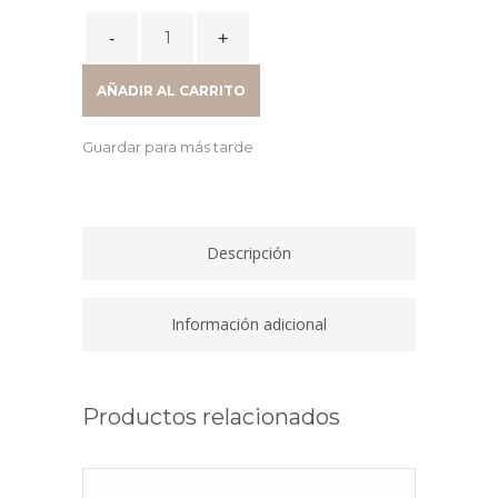
TONER
LASER
131A
AÑADIR AL CARRITO
MAGENTA
1,8K
Guardar para más tarde
CF213A
quantity
Descripción
Información adicional
Productos relacionados