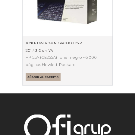
TONER LASER 55A NEGRO 6K CE255A
201,43
€
sin IVA
HP 55A (CE255A) Tóner negro ~6.000
páginas Hewlett-Packard
AÑADIR AL CARRITO