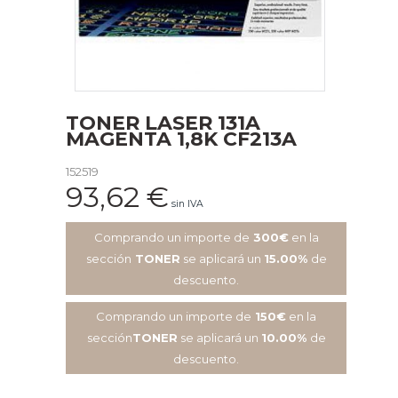
TONER LASER 131A
MAGENTA 1,8K CF213A
152519
93,62
€
sin IVA
Comprando un importe de
300€
en la
sección
TONER
se aplicará un
15.00%
de
descuento.
Comprando un importe de
150€
en la
sección
TONER
se aplicará un
10.00%
de
descuento.