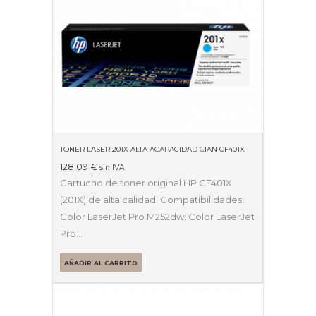
TONER LASER 201X ALTA ACAPACIDAD CIAN CF401X
128,09
€
sin IVA
Cartucho de toner original HP CF401X
(201X) de alta calidad. Compatibilidades:
Color LaserJet Pro M252dw; Color LaserJet
Pro…
AÑADIR AL CARRITO