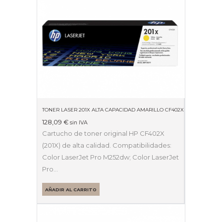
TONER LASER 201X ALTA CAPACIDAD AMARILLO CF402X
128,09
€
sin IVA
Cartucho de toner original HP CF402X
(201X) de alta calidad. Compatibilidades:
Color LaserJet Pro M252dw; Color LaserJet
Pro…
AÑADIR AL CARRITO