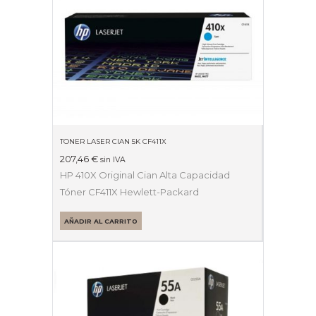
TONER LASER CIAN 5K CF411X
207,46
€
sin IVA
HP 410X Original Cian Alta Capacidad
Tóner CF411X Hewlett-Packard
AÑADIR AL CARRITO