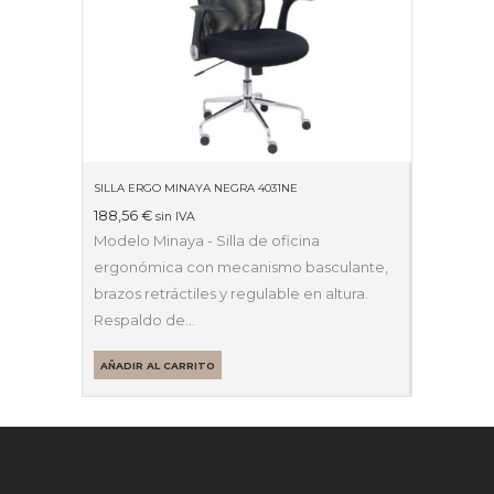
SILLA ERGO MINAYA NEGRA 4031NE
188,56
€
sin IVA
Modelo Minaya - Silla de oficina
ergonómica con mecanismo basculante,
brazos retráctiles y regulable en altura.
Respaldo de…
AÑADIR AL CARRITO