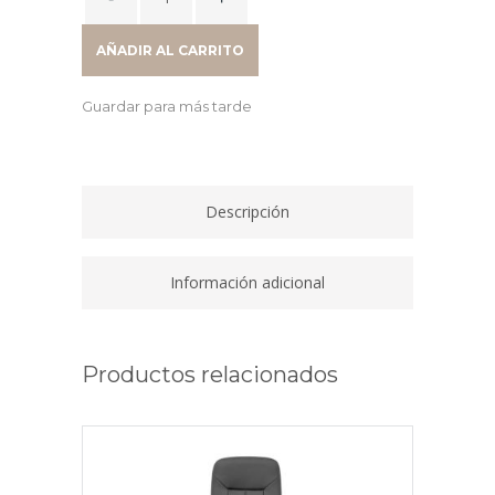
SIDNEY
OPERATIVA
AÑADIR AL CARRITO
SYNCRON
RESPALDO
Guardar para más tarde
MALLA
BRAZOS
REGULABLES
Y
Descripción
ESTRUCTURA
BLANCA
TAPIZADA
Información adicional
NEGRA
quantity
Productos relacionados