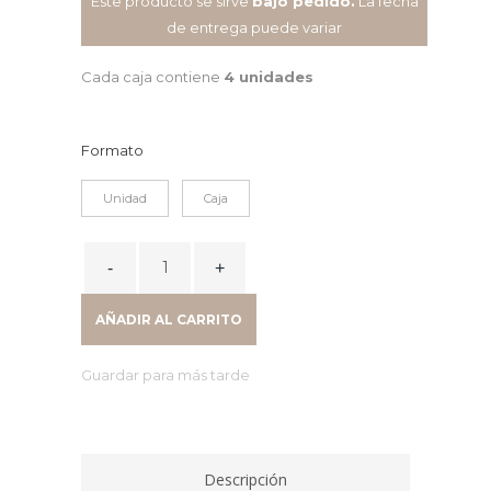
Este producto se sirve
bajo pedido.
La fecha
de entrega puede variar
Cada caja contiene
4 unidades
Formato
Unidad
Caja
SILLA
ROBLEDO
CONFIDENTE
AÑADIR AL CARRITO
RESPALDO
ERGONOMICO
Guardar para más tarde
Y
ASIENTO
PLASTICO
AZUL
Descripción