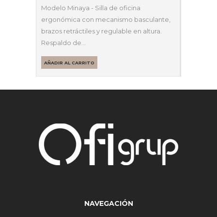
Modelo Minaya - Silla de oficina
ergonómica con mecanismo basculante,
brazos retráctiles y regulable en altura.
Respaldo de…
AÑADIR AL CARRITO
NAVEGACIÓN