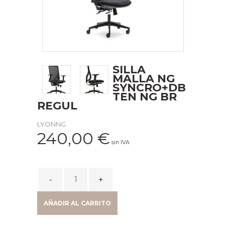
SILLA
MALLA NG
SYNCRO+DB
TEN NG BR
REGUL
LYONNG
240,00
€
sin IVA
SILLA
MALLA
NG
AÑADIR AL CARRITO
SYNCRO+DB
TEN