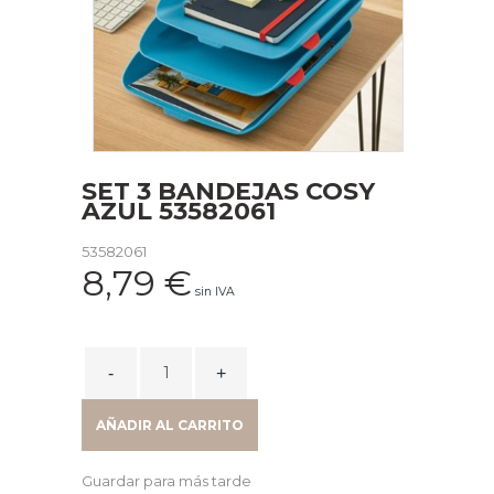
SET 3 BANDEJAS COSY
AZUL 53582061
53582061
8,79
€
sin IVA
SET
3
BANDEJAS
AÑADIR AL CARRITO
COSY
AZUL
Guardar para más tarde
53582061