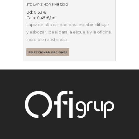
STD LAPIZ NORIS HB 120-2
Ud:
0.53
€
Caja:
0.45
€
/ud
Lápiz de alta calidad para escribir, dibujar
y esbozar. Ideal para la escuela y la oficina.
Increíble resistencia…
SELECCIONAR OPCIONES