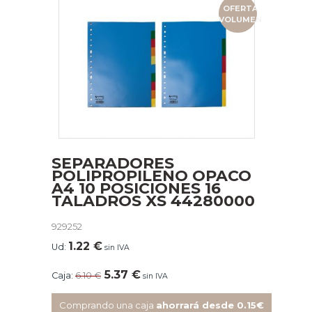
OFERTA
VOLUMEN
SEPARADORES
POLIPROPILENO OPACO
A4 10 POSICIONES 16
TALADROS XS 44280000
929252
1.22
€
Ud:
sin IVA
5.37
€
Caja:
6.10
€
sin IVA
Comprando una caja
ahorrará desde 0.15€