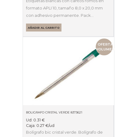
Etiquetas blancas con cantos romos en
formato APLI 10, tamaño 8,0 x 20,0 mm
con adhesivo permanente. Pack…
AÑADIR AL CARRITO
OFERTA
VOLUMEN
BOLIGRAFO CRISTAL VERDE 8373621
Ud:
0.31
€
Caja:
0.27
€
/ud
Bolígrafo bic cristal verde. Bolígrafo de