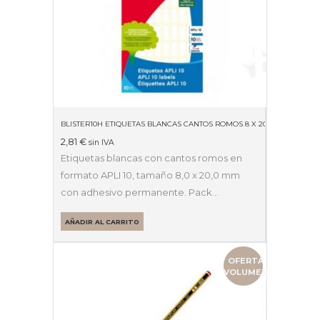
BLISTER10H ETIQUETAS BLANCAS CANTOS ROMOS 8 X 20MM 01633
2,81
€
sin IVA
Etiquetas blancas con cantos romos en
formato APLI 10, tamaño 8,0 x 20,0 mm
con adhesivo permanente. Pack…
AÑADIR AL CARRITO
OFERTA
VOLUMEN