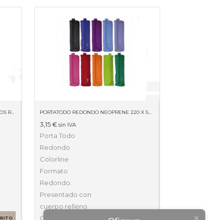
BLISTER10H ETIQUETAS BLANCAS CANTOS ROMOS 8 X 20MM 01633
PORTATODO REDONDO NEOPRENE 220 X 50 X 50 59511
3,15
€
sin IVA
Porta Todo
Redondo
Colorline
Formato
Redondo.
Presentado con
cuerpo relleno.
Ofigrup
Cierre de
RRITO