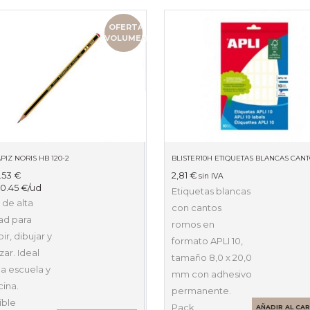
OFERTA
VOLUMEN
PIZ NORIS HB 120-2
.53
€
2,81
€
sin IVA
:
0.45
€
/ud
Etiquetas blancas
 de alta
con cantos
ad para
romos en
bir, dibujar y
formato APLI 10,
ar. Ideal
tamaño 8,0 x 20,0
la escuela y
mm con adhesivo
cina.
permanente.
íble
Pack…
AÑADIR AL CA