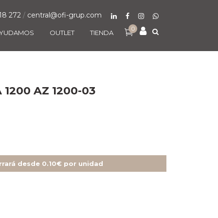
18 272
/
central@ofi-grup.com
0
AYUDAMOS
OUTLET
TIENDA
1200 AZ 1200-03
rrará desde 0.10€ por unidad