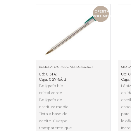
OFERTA
VOLUMEN
BOLIGRAFO CRISTAL VERDE 8373621
STD LA
Ud:
0.31
€
Ud:
0
Caja:
0.27
€
/ud
Caja
Bolígrafo bic
Lápiz
cristal verde.
calid
Bolígrafo de
escri
escritura media.
esboz
Tinta a base de
para 
aceite. Cuerpo
la ofi
transparente que
Incre