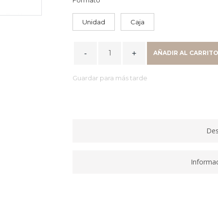
Unidad
Caja
ROTULADOR
AÑADIR AL CARRIT
PUNTA
FINA
Guardar para más tarde
1200
AZ
1200-
03
quantity
Des
Informac