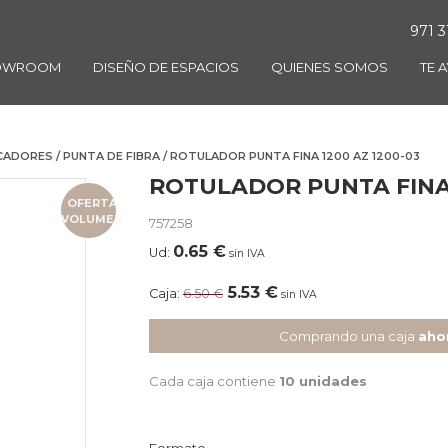
971 3
OWROOM
DISEÑO DE ESPACIOS
QUIENES SOMOS
TE 
CADORES
/
PUNTA DE FIBRA
/ ROTULADOR PUNTA FINA 1200 AZ 1200-03
ROTULADOR PUNTA FINA 
OFERTA
VOLUMEN
757258
0.65
€
Ud:
sin IVA
5.53
€
Caja:
6.50
€
sin IVA
Comprando una caja
aho
Cada caja contiene
10 unidades
Formato