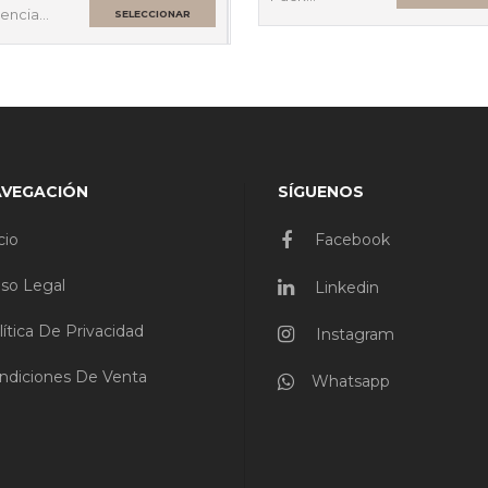
tencia…
SELECCIONAR
OPCIONES
AVEGACIÓN
SÍGUENOS
cio
Facebook
iso Legal
Linkedin
lítica De Privacidad
Instagram
ndiciones De Venta
Whatsapp