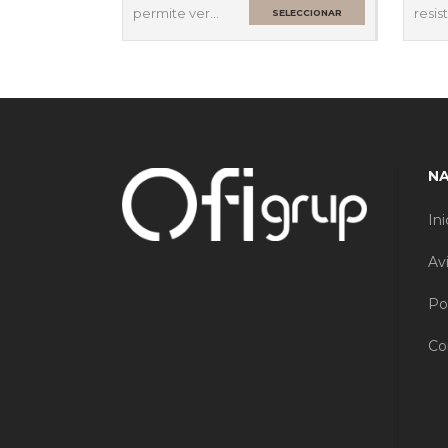
permite ver…
resis
SELECCIONAR
OPCIONES
N
Ini
Av
Po
Co