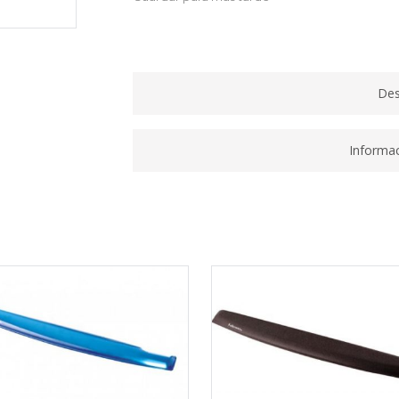
VERDE/BLANCO
65230054
quantity
Des
Informac