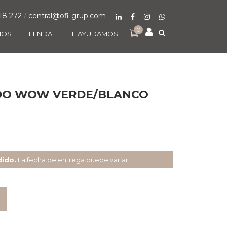
18 272
/
central@ofi-grup.com
0
MOS
TIENDA
TE AYUDAMOS
DO WOW VERDE/BLANCO
dido.
La fecha de entrega puede variar
O