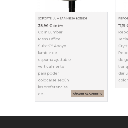
SOPORTE LUMBAR MESH 8036501
38,96
€
17,19
sin IVA
Cojín Lumbar
Rep
Mesh Office
Tecl
Suites™ Apoyo
Cryst
lumbar de
Rep
espuma ajustable
de g
verticalmente
tran
para poder
dar 
colocarse según
color
las preferencias
de…
AÑADIR AL CARRITO