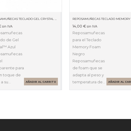
REPOSAMUÑECAS TECLADO GEL CRYSTAL AZUL 9113709
€
14,00
€
sin IVA
sin IVA
osamuñecas
Reposamuñecas
ado de Gel
para el Teclado
al™ Azul
Memory Foam
osamuñecas
Negro
el
Reposamuñecas
sparente para
de foam que se
un toque de
adapta al peso y
 a su…
temperatura de…
AÑADIR AL CARRITO
AÑADIR AL CA