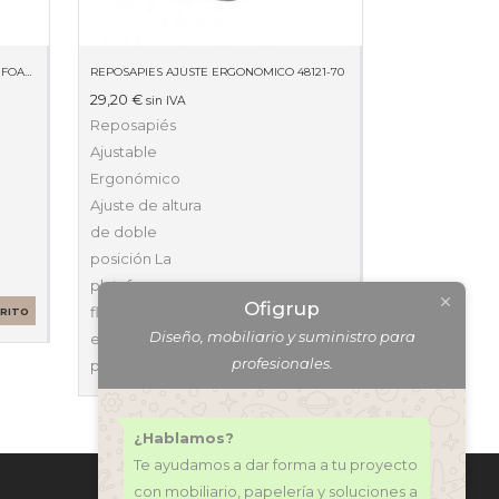
REPOSAMUÑECAS TECLADO MEMORY FOAM NEGRO
REPOSAPIES AJUSTE ERGONOMICO 48121-70
29,20
€
sin IVA
Reposapiés
Ajustable
Ergonómico
Ajuste de altura
de doble
posición La
plataforma
Ofigrup
flotante permite
RRITO
Diseño, mobiliario y suministro para
estirar las piernas
profesionales.
para mejorar…
AÑADIR AL CARRITO
¿Hablamos?
Te ayudamos a dar forma a tu proyecto
con mobiliario, papelería y soluciones a