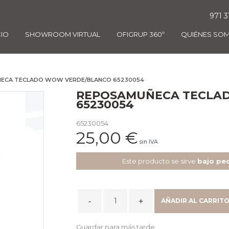
971 3
CIO
SHOWROOM VIRTUAL
OFIGRUP 360º
QUIÉNES SO
ÑECA TECLADO WOW VERDE/BLANCO 65230054
REPOSAMUÑECA TECLA
65230054
65230054
25,00
€
sin IVA
Este producto se sirve
bajo pe
REPOSAMUÑECA
AÑADIR AL CARRIT
TECLADO
WOW
Guardar para más tarde