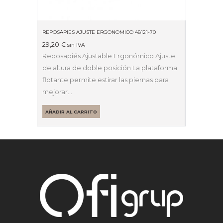
REPOSAPIES AJUSTE ERGONOMICO 48121-70
29,20
€
sin IVA
Reposapiés Ajustable Ergonómico Ajuste
de altura de doble posición La plataforma
flotante permite estirar las piernas para
mejorar…
AÑADIR AL CARRITO