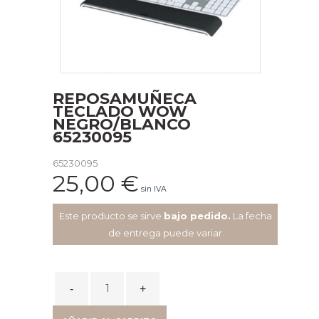
REPOSAMUÑECA
TECLADO WOW
NEGRO/BLANCO
65230095
65230095
25,00
€
sin IVA
Este producto se sirve
bajo pedido.
La fecha
de entrega puede variar
REPOSAMUÑECA
TECLADO
WOW