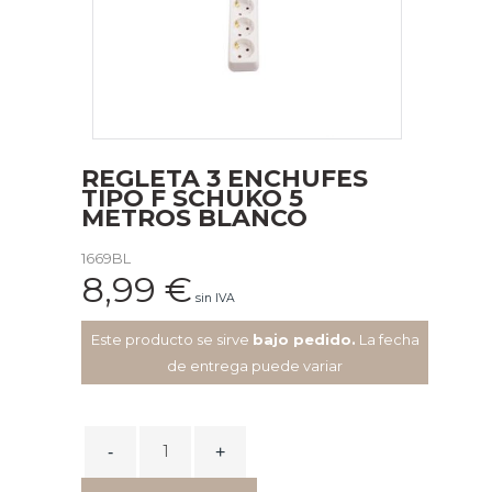
REGLETA 3 ENCHUFES
TIPO F SCHUKO 5
METROS BLANCO
1669BL
8,99
€
sin IVA
Este producto se sirve
bajo pedido.
La fecha
de entrega puede variar
REGLETA
3
ENCHUFES