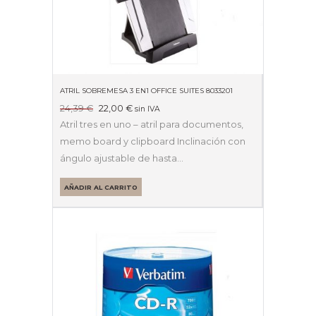
ATRIL SOBREMESA 3 EN1 OFFICE SUITES 8033201
El
El
24,39
€
22,00
€
sin IVA
precio
precio
Atril tres en uno – atril para documentos,
original
actual
memo board y clipboard Inclinación con
era:
es:
ángulo ajustable de hasta…
24,39 €.
22,00 €.
AÑADIR AL CARRITO