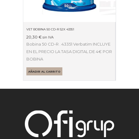
VET BOBINA 50 CD-R 52X 43351
20,30
€
sin IVA
Bobina 50 CD-R . 43351 Verbatim INCLUYE
EN EL PRECIO LA TASA DIGITAL DE 4€ POR
BOBINA
AÑADIR AL CARRITO