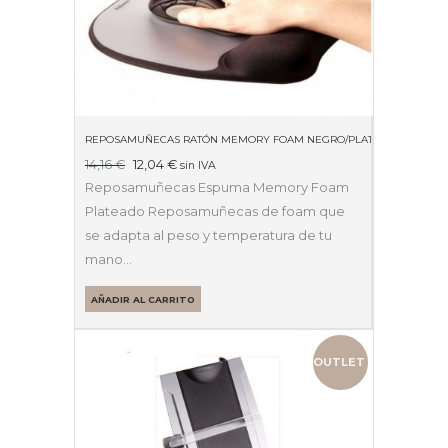
REPOSAMUÑECAS RATÓN MEMORY FOAM NEGRO/PLATA
El
El
14,16
€
12,04
€
sin IVA
precio
precio
Reposamuñecas Espuma Memory Foam
original
actual
Plateado Reposamuñecas de foam que
era:
es:
se adapta al peso y temperatura de tu
14,16 €.
12,04 €.
mano…
AÑADIR AL CARRITO
OUTLET