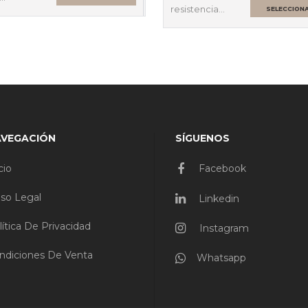
resistencia…
SELECCION
OPCIONES
AVEGACIÓN
SÍGUENOS
cio
Facebook
iso Legal
Linkedin
lítica De Privacidad
Instagram
ndiciones De Venta
Whatsapp