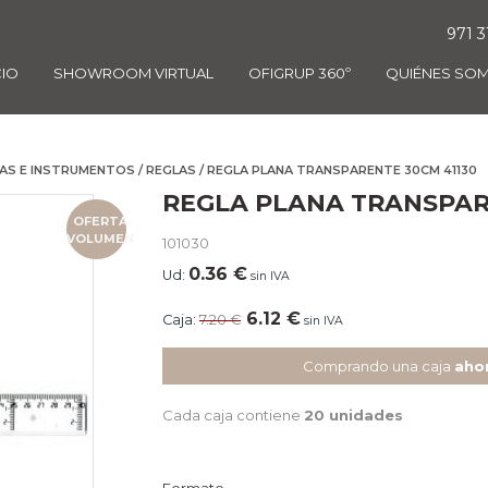
971 3
CIO
SHOWROOM VIRTUAL
OFIGRUP 360º
QUIÉNES SO
AS E INSTRUMENTOS
/
REGLAS
/ REGLA PLANA TRANSPARENTE 30CM 41130
REGLA PLANA TRANSPAR
OFERTA
VOLUMEN
101030
0.36
€
Ud:
sin IVA
6.12
€
Caja:
7.20
€
sin IVA
Comprando una caja
aho
Cada caja contiene
20 unidades
Formato