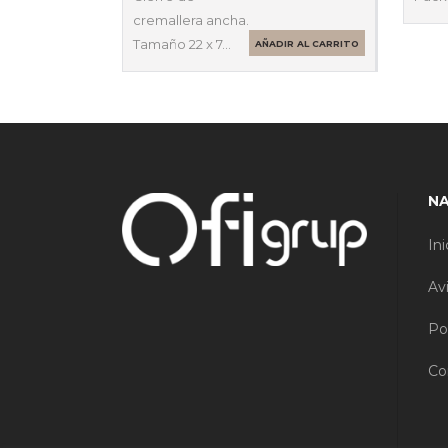
cremallera ancha.
Tamaño 22 x 7…
AÑADIR AL CARRITO
N
Ini
Av
Po
Co