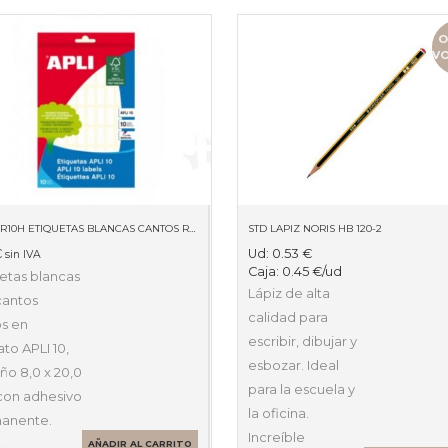
O
V
BLISTER10H ETIQUETAS BLANCAS CANTOS ROMOS 8 X 20MM 01633
STD LAPIZ NORIS HB 120-2
€
Ud:
0.53
€
sin IVA
Caja:
0.45
€
/ud
etas blancas
Lápiz de alta
cantos
calidad para
s en
escribir, dibujar y
to APLI 10,
esbozar. Ideal
ño 8,0 x 20,0
para la escuela y
on adhesivo
la oficina.
anente.
Increíble
…
AÑADIR AL CARRITO