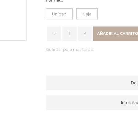
Unidad
Caja
REGLA
AÑADIR AL CARRIT
PLANA
TRANSPARENTE
Guardar para más tarde
30CM
41130
quantity
Des
Informac