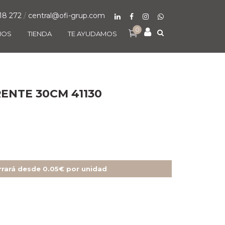
18 272
/
central@ofi-grup.com
0
MOS
TIENDA
TE AYUDAMOS
ENTE 30CM 41130
rrará desde 0.05€ por unidad