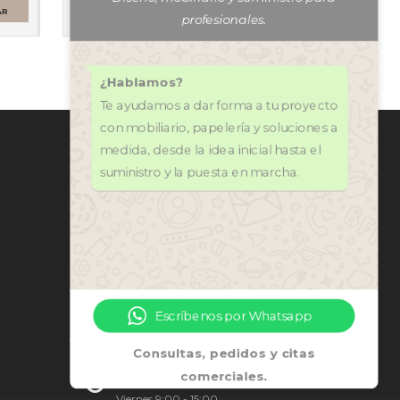
permite ver…
AR
SELECCIONAR
OPCIONES
¿Hablamos?
Te ayudamos a dar forma a tu proyecto
con mobiliario, papelería y soluciones a
medida, desde la idea inicial hasta el
suministro y la puesta en marcha.
CONTÁCTANOS
971 318 272
central@ofi-grup.com
C/ José Zornoza Bernabéu, 10,
Escríbenos por Whatsapp
Ofigrup Coworking, Despacho
n.º 4, 07800 Ibiza
Consultas, pedidos y citas
comerciales.
Lunes - Jueves 9:00 - 17:00
Viernes 9:00 - 15:00