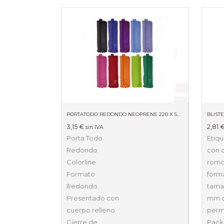
PORTATODO REDONDO NEOPRENE 220 X 50 X 50 59511
3,15
€
2,81
sin IVA
Porta Todo
Etiqu
Redondo
con 
Colorline
romo
Formato
forma
Redondo.
tama
Presentado con
mm c
cuerpo relleno.
perm
Cierre de
Pack