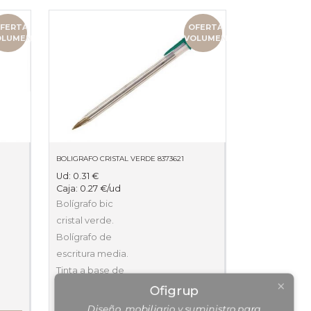
FERTA
OFERTA
OLUMEN
VOLUMEN
BOLIGRAFO CRISTAL VERDE 8373621
Ud:
0.31
€
Caja:
0.27
€
/ud
Bolígrafo bic
cristal verde.
Bolígrafo de
escritura media.
Ofigrup
Tinta a base de
Diseño, mobiliario y suministro para
aceite. Cuerpo
profesionales.
transparente que