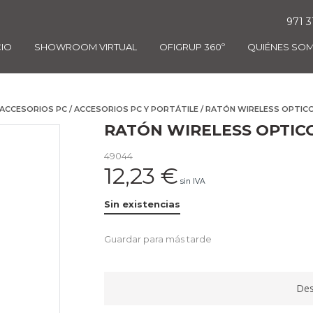
971 3
CIO
SHOWROOM VIRTUAL
OFIGRUP 360º
QUIÉNES SO
ACCESORIOS PC
/
ACCESORIOS PC Y PORTÁTILE
/ RATÓN WIRELESS OPTIC
RATÓN WIRELESS OPTIC
49044
12,23
€
sin IVA
Sin existencias
Guardar para más tarde
Des