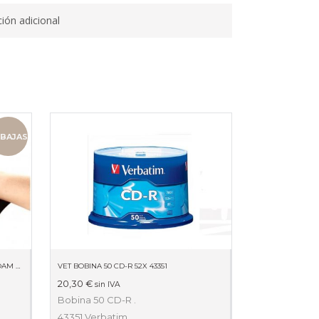
ión adicional
BAJAS
REPOSAMUÑECAS RATÓN MEMORY FOAM NEGRO/PLATA
VET BOBINA 50 CD-R 52X 43351
20,30
€
sin IVA
Bobina 50 CD-R .
43351 Verbatim