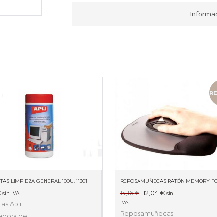
Informac
RE
ITAS LIMPIEZA GENERAL 100U. 11301
El
El
€
14,16
€
12,04
€
sin IVA
sin
precio
precio
IVA
tas Apli
original
actual
Reposamuñecas
iadora de