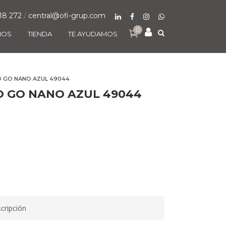
18 272
/
central@ofi-grup.com
0
MOS
TIENDA
TE AYUDAMOS
O GO NANO AZUL 49044
O GO NANO AZUL 49044
cripción