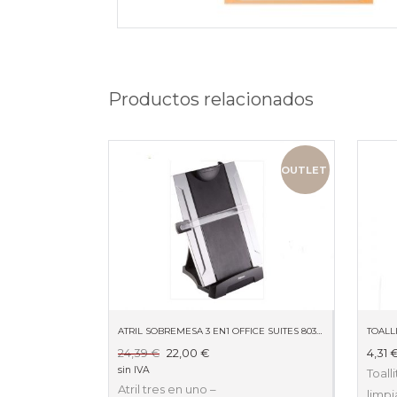
Productos relacionados
OUTLET
ATRIL SOBREMESA 3 EN1 OFFICE SUITES 8033201
TOALL
El
El
24,39
€
22,00
€
4,31
precio
precio
sin IVA
Toalli
original
actual
Atril tres en uno –
limp