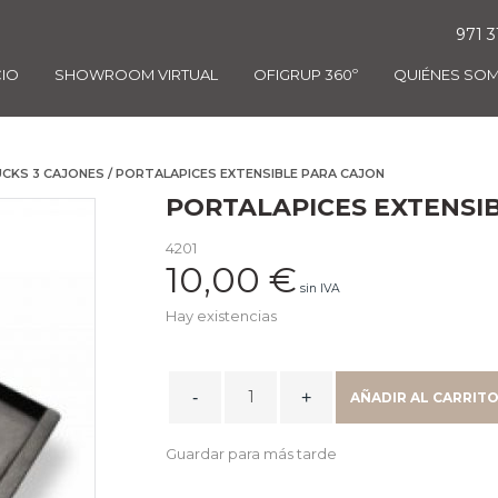
971 3
CIO
SHOWROOM VIRTUAL
OFIGRUP 360º
QUIÉNES SO
UCKS 3 CAJONES
/ PORTALAPICES EXTENSIBLE PARA CAJON
PORTALAPICES EXTENSI
4201
10,00
€
sin IVA
Hay existencias
PORTALAPICES
AÑADIR AL CARRIT
EXTENSIBLE
PARA
Guardar para más tarde
CAJON
quantity