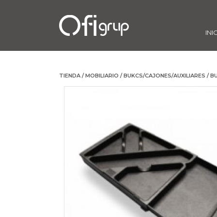
INI
TIENDA
/
MOBILIARIO
/
BUKCS/CAJONES/AUXILIARES
/
B