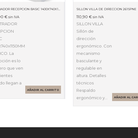
MOSTRADOR RECEPCION BASIC 1400X740X1150MM BLANCO
SILLON VILLA DE DIRECCION 261SPNE
00
€
110,90
€
sin IVA
sin IVA
TRADOR
SILLON VILLA
EPCION
Sillón de
C
dirección
x740x1150MM
ergonómico. Con
CO. La
mecanismo
ción es lo
basculante y
ero que ven
regulable en
lientes
altura. Detalles
do llegan a
técnicos
Respaldo
AÑADIR AL CARRITO
ergonómico y…
AÑADIR AL CA