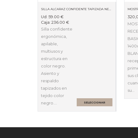
SILLA ALCARAZ CONFIDENTE TAPIZADA NEGRA 840AR
Ud:
59.00
€
320,
Caja:
236.00
€
MOS
Silla confidente
REC
ergonómica,
BASI
apilable,
1400
multiusos y
BLAN
estructura en
recep
color negro.
prim
Asiento y
sus c
respaldo
cuan
tapizados en
su…
tejido color
negro.…
SELECCIONAR
OPCIONES