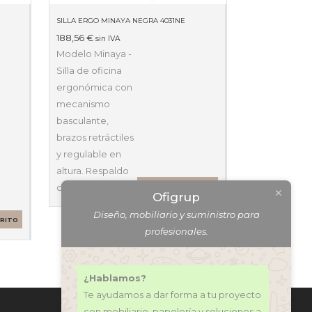
SILLA ERGO MINAYA NEGRA 4031NE
188,56
€
sin IVA
Modelo Minaya -
Silla de oficina
ergonómica con
mecanismo
basculante,
brazos retráctiles
y regulable en
altura. Respaldo
de…
AÑADIR AL CARRITO
Ofigrup
Diseño, mobiliario y suministro para
RRITO
profesionales.
¿Hablamos?
Te ayudamos a dar forma a tu proyecto
con mobiliario, papelería y soluciones a