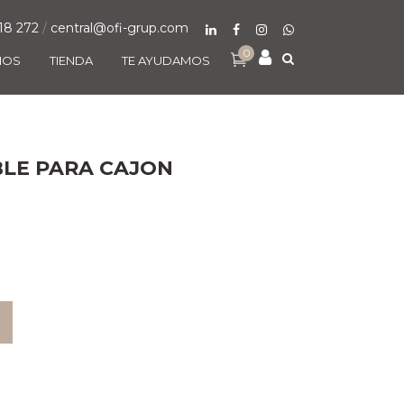
18 272
/
central@ofi-grup.com
0
MOS
TIENDA
TE AYUDAMOS
BLE PARA CAJON
O