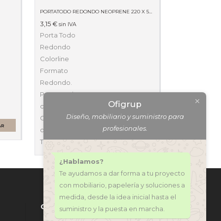
PORTATODO REDONDO NEOPRENE 220 X 50 X 50 59511
3,15
€
sin IVA
Porta Todo
Redondo
Colorline
Formato
Redondo.
Presentado con
Ofigrup
cuerpo relleno.
Diseño, mobiliario y suministro para
Cierre de
AR
profesionales.
cremallera ancha.
Tamaño 22 x 7…
AÑADIR AL CARRITO
¿Hablamos?
Te ayudamos a dar forma a tu proyecto
con mobiliario, papelería y soluciones a
medida, desde la idea inicial hasta el
CONTÁCTANOS
suministro y la puesta en marcha.