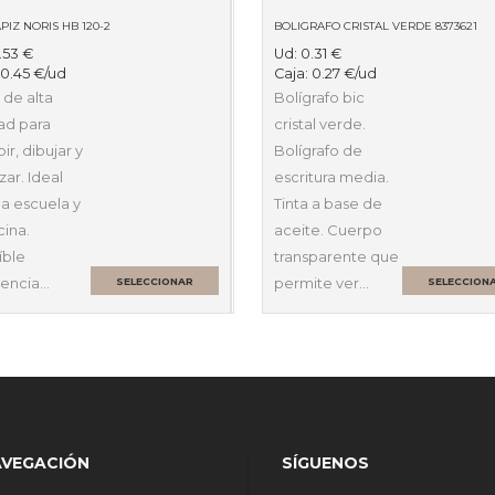
PIZ NORIS HB 120-2
BOLIGRAFO CRISTAL VERDE 8373621
.53
€
Ud:
0.31
€
:
0.45
€
/ud
Caja:
0.27
€
/ud
 de alta
Bolígrafo bic
ad para
cristal verde.
bir, dibujar y
Bolígrafo de
ar. Ideal
escritura media.
la escuela y
Tinta a base de
cina.
aceite. Cuerpo
íble
transparente que
tencia…
permite ver…
SELECCIONAR
SELECCION
OPCIONES
OPCIONES
AVEGACIÓN
SÍGUENOS