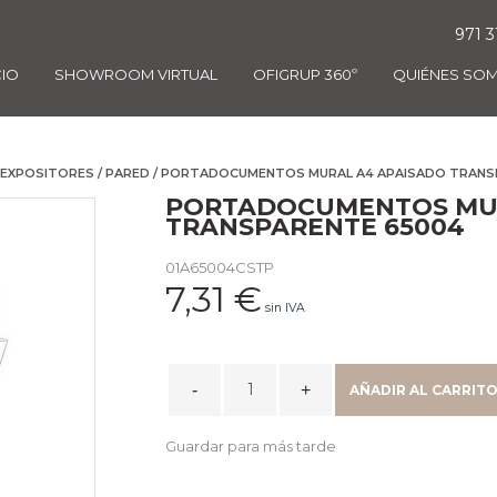
971 3
CIO
SHOWROOM VIRTUAL
OFIGRUP 360º
QUIÉNES SO
EXPOSITORES
/
PARED
/ PORTADOCUMENTOS MURAL A4 APAISADO TRANS
PORTADOCUMENTOS MUR
TRANSPARENTE 65004
01A65004CSTP
7,31
€
sin IVA
PORTADOCUMENTOS
AÑADIR AL CARRIT
MURAL
A4
Guardar para más tarde
APAISADO
TRANSPARENTE