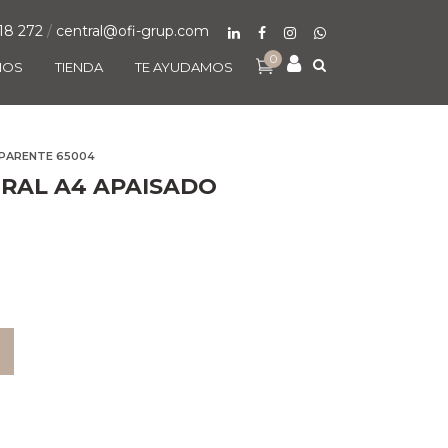
18 272
/
central@ofi-grup.com
0
MOS
TIENDA
TE AYUDAMOS
PARENTE 65004
AL A4 APAISADO
O