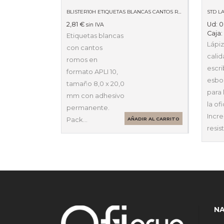
BLISTER10H ETIQUETAS BLANCAS CANTOS ROMOS 8 X 20MM 01633
STD LA
2,81
€
Ud:
0
sin IVA
Caja
Etiquetas blancas
Lápiz
con cantos
calid
romos en
escri
formato APLI 10,
esboz
tamaño 8,0 x 20,0
para 
mm con adhesivo
la ofi
permanente.
Incre
Pack…
AÑADIR AL CARRITO
resis
N