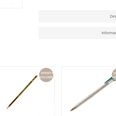
65004
quantity
Des
Informac
OFERTA
O
VOLUMEN
V