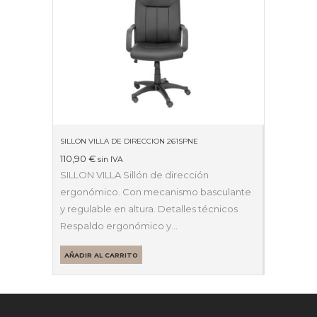
SILLON VILLA DE DIRECCION 261SPNE
110,90
€
sin IVA
SILLON VILLA Sillón de dirección
ergonómico. Con mecanismo basculante
y regulable en altura. Detalles técnicos
Respaldo ergonómico y…
AÑADIR AL CARRITO