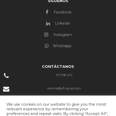
SÍGUENOS
Facebook
Linkedin
Instagram
Whatsapp
CONTÁCTANOS
971 318 272
central@ofi-grup.com
C/ José Zornoza Bernabéu, 10, Ofigrup Coworking, Despacho n.º 4,
We use cookies on our website to give you the most
07800 Ibiza
relevant experience by remembering your
preferences and repeat visits. By clicking “Accept All”,