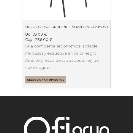
SILLA ALCARAZ CONFIDENTE TAPIZADA NEGRA 840AR
Ud:
59.00
€
Caja:
236.00
€
Silla confidente ergonómica, apilable,
multiusos y estructura en color negro.
Asiento y respaldo tapizados en tejido
color negro.…
SELECCIONAR OPCIONES