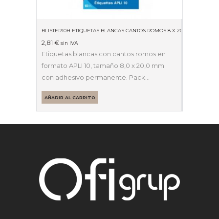
BLISTER10H ETIQUETAS BLANCAS CANTOS ROMOS 8 X 20MM 01633
2,81
€
sin IVA
Etiquetas blancas con cantos romos en
formato APLI 10, tamaño 8,0 x 20,0 mm
con adhesivo permanente. Pack…
AÑADIR AL CARRITO