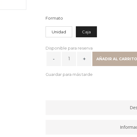
Formato
Unidad
Caja
Disponible para reserva
SILLA
AÑADIR AL CARRIT
CONFIDENTE
POLPROPILENO
Guardar para más tarde
BLANCA
PATA
MADERA
quantity
Des
Informac