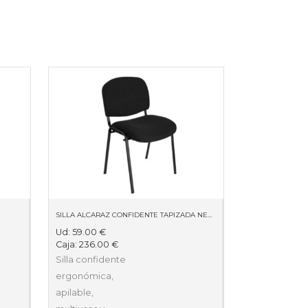
SILLA ALCARAZ CONFIDENTE TAPIZADA NEGRA 840AR
Ud:
59.00
€
Caja:
236.00
€
Silla confidente
ergonómica,
apilable,