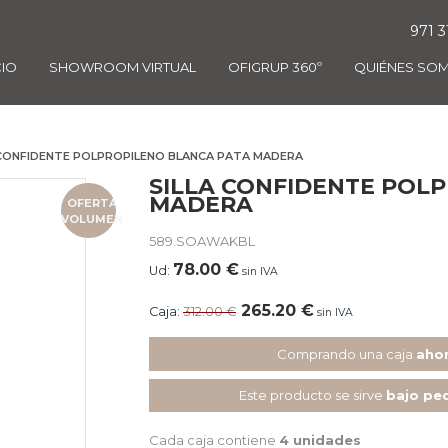
971 3
CIO
SHOWROOM VIRTUAL
OFIGRUP 360º
QUIÉNES SO
 CONFIDENTE POLPROPILENO BLANCA PATA MADERA
SILLA CONFIDENTE POL
MADERA
OFERTA
VOLUMEN
589.SOAWAKBL
78.00
€
Ud:
sin IVA
265.20
€
Caja:
312.00
€
sin IVA
Comprando una caja
ahor
Este producto se sirve
bajo pe
Cada caja contiene
4 unidades