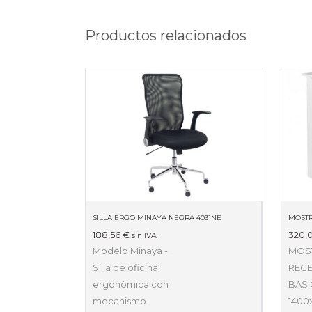
Productos relacionados
SILLA ERGO MINAYA NEGRA 4031NE
188,56
€
320,
sin IVA
Modelo Minaya -
MOS
Silla de oficina
REC
ergonómica con
BASI
mecanismo
1400