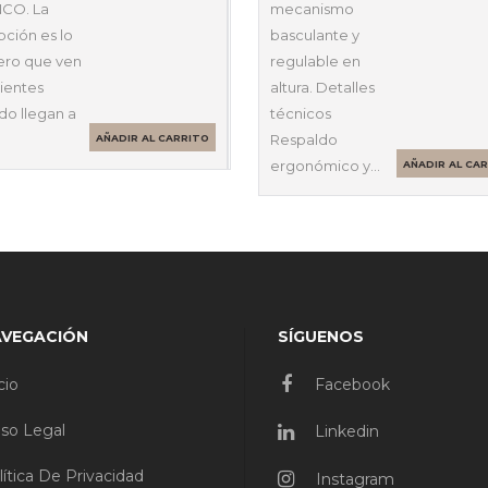
CO. La
mecanismo
ción es lo
basculante y
ero que ven
regulable en
lientes
altura. Detalles
do llegan a
técnicos
Respaldo
AÑADIR AL CARRITO
ergonómico y…
AÑADIR AL CA
AVEGACIÓN
SÍGUENOS
cio
Facebook
iso Legal
Linkedin
lítica De Privacidad
Instagram