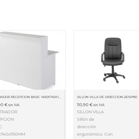
MOSTRADOR RECEPCION BASIC 1400X740X1150MM BLANCO
SILLON VILLA DE DIRECCION 261SPNE
00
€
110,90
€
sin IVA
sin IVA
TRADOR
SILLON VILLA
EPCION
Sillón de
C
dirección
x740x1150MM
ergonómico. Con