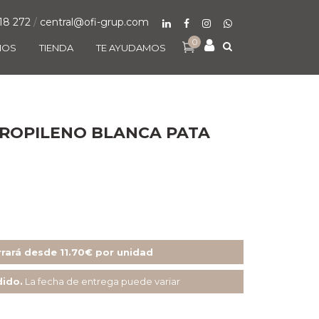
18 272
/
central@ofi-grup.com
0
MOS
TIENDA
TE AYUDAMOS
PROPILENO BLANCA PATA
rará desde 11.70€ por unidad
dido.
La fecha de entrega puede variar