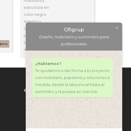
multiusos y
estructura en
color negro.
Asiento y
respaldo
Ofigrup
tapizados en
Diseño, mobiliario y suministro para
tejido color
profesionales.
RRITO
negro.…
SELECCIONAR
OPCIONES
¿Hablamos?
Te ayudamos a dar forma a tu proyecto
con mobiliario, papelería y soluciones a
medida, desde la idea inicial hasta el
CONTÁCTANOS
suministro y la puesta en marcha.
971 318 272
central@ofi-grup.com
C/ José Zornoza Bernabéu, 10,