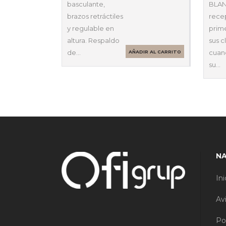
basculante,
BLAN
brazos retráctiles
recep
y regulable en
prim
altura. Respaldo
sus c
de…
cuan
AÑADIR AL CARRITO
su…
N
Ini
Av
Po