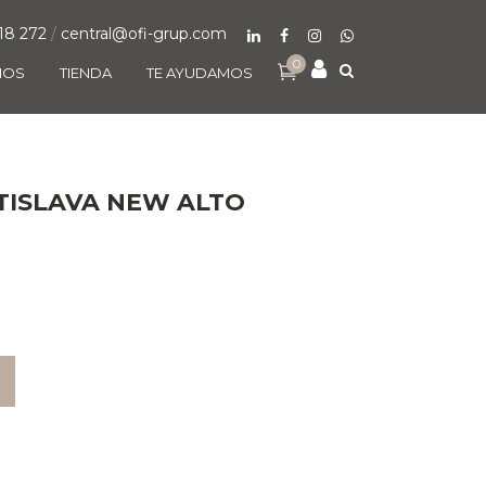
18 272
/
central@ofi-grup.com
0
MOS
TIENDA
TE AYUDAMOS
TISLAVA NEW ALTO
O