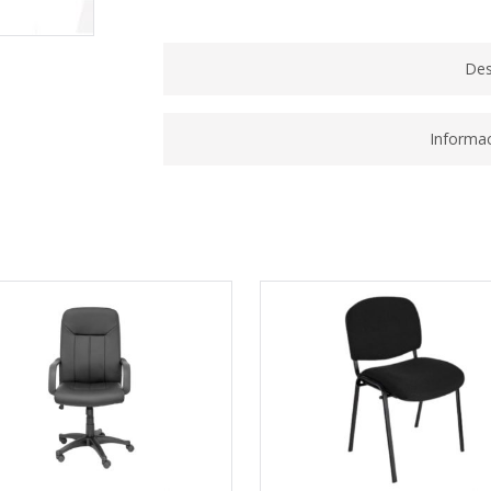
SIMILPIEL
BLANCO
quantity
Des
Informac