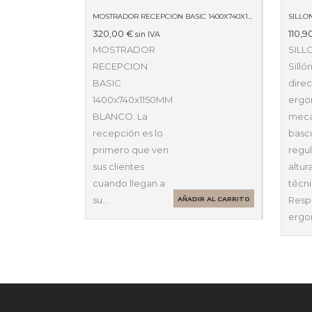
MOSTRADOR RECEPCION BASIC 1400X740X1150MM BLANCO
SILLO
320,00
€
110,9
sin IVA
MOSTRADOR
SILL
RECEPCION
Silló
BASIC
dire
1400x740x1150MM
ergo
BLANCO. La
mec
recepción es lo
basc
primero que ven
regu
sus clientes
altur
cuando llegan a
técn
su…
Resp
AÑADIR AL CARRITO
ergo