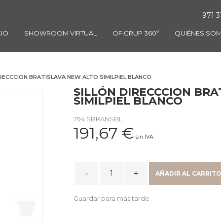
971 3
CIO
SHOWROOM VIRTUAL
OFIGRUP 360º
QUIÉNES SO
IRECCCION BRATISLAVA NEW ALTO SIMILPIEL BLANCO
SILLÓN DIRECCCION BRA
SIMILPIEL BLANCO
794.SBRANSBL
191,67
€
sin IVA
SILLÓN
AÑADIR AL CARRIT
DIRECCCION
BRATISLAVA
Guardar para más tarde
NEW
ALTO