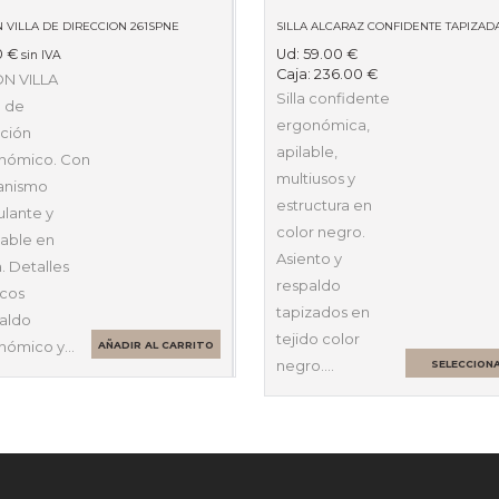
N VILLA DE DIRECCION 261SPNE
0
€
Ud:
59.00
€
sin IVA
Caja:
236.00
€
ON VILLA
Silla confidente
n de
ergonómica,
cción
apilable,
nómico. Con
multiusos y
anismo
estructura en
ulante y
color negro.
lable en
Asiento y
a. Detalles
respaldo
icos
tapizados en
aldo
tejido color
nómico y…
AÑADIR AL CARRITO
negro.…
SELECCION
OPCIONES