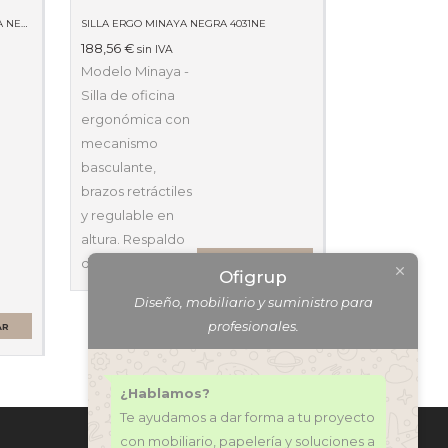
SILLA ALCARAZ CONFIDENTE TAPIZADA NEGRA 840AR
SILLA ERGO MINAYA NEGRA 4031NE
188,56
€
sin IVA
Modelo Minaya -
Silla de oficina
ergonómica con
mecanismo
basculante,
brazos retráctiles
y regulable en
altura. Respaldo
de…
AÑADIR AL CARRITO
Ofigrup
Diseño, mobiliario y suministro para
profesionales.
AR
¿Hablamos?
Te ayudamos a dar forma a tu proyecto
con mobiliario, papelería y soluciones a