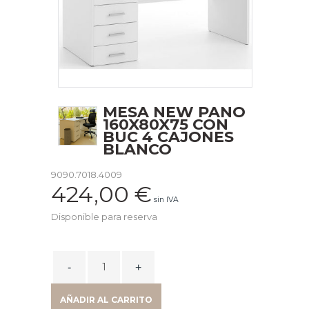
MESA NEW PANO
160X80X75 CON
BUC 4 CAJONES
BLANCO
9090.7018.4009
424,00
€
sin IVA
Disponible para reserva
MESA
NEW
PANO
AÑADIR AL CARRITO
160X80X75