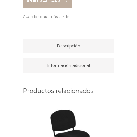
AÑADIR AL CARRITO
SOBRE
25MM
Guardar para más tarde
100
X
60
X
Descripción
74
BLANCA
/
Información adicional
BLANCA
quantity
Productos relacionados