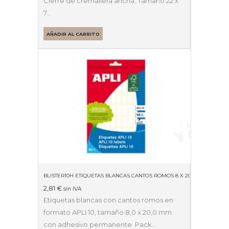
Cierre de cremallera ancha. Tamaño 22 x
7…
AÑADIR AL CARRITO
BLISTER10H ETIQUETAS BLANCAS CANTOS ROMOS 8 X 20MM 01633
2,81
€
sin IVA
Etiquetas blancas con cantos romos en
formato APLI 10, tamaño 8,0 x 20,0 mm
con adhesivo permanente. Pack…