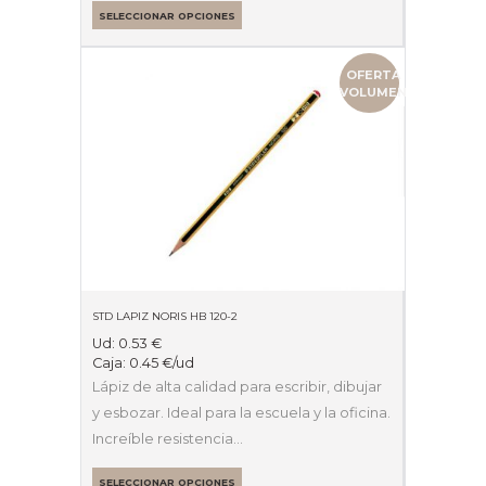
SELECCIONAR OPCIONES
OFERTA
VOLUMEN
STD LAPIZ NORIS HB 120-2
Ud:
0.53
€
Caja:
0.45
€
/ud
Lápiz de alta calidad para escribir, dibujar
y esbozar. Ideal para la escuela y la oficina.
Increíble resistencia…
SELECCIONAR OPCIONES