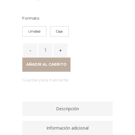
Formato
Unidad
Caja
MARCADOR
VELLEDA
PUNTA
AÑADIR AL CARRITO
MEDIANA
VERDE
Guardar para más tarde
1741/02
quantity
Descripción
Información adicional