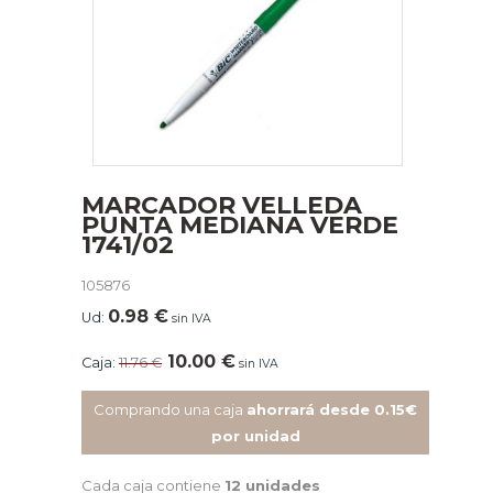
MARCADOR VELLEDA
PUNTA MEDIANA VERDE
1741/02
105876
0.98
€
Ud:
sin IVA
10.00
€
Caja:
11.76
€
sin IVA
Comprando una caja
ahorrará desde 0.15€
por unidad
Cada caja contiene
12 unidades